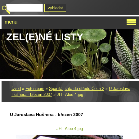
menu
ZEL(E)NÉ LISTY
Úvod
»
Fotoalbum
»
Spanilá jízda do středu Čech 2
»
U Jaroslava
Hušnera - březen 2007
»
JH - Aloe 4.jpg
U Jaroslava Hušnera - březen 2007
JH - Aloe 4.jpg