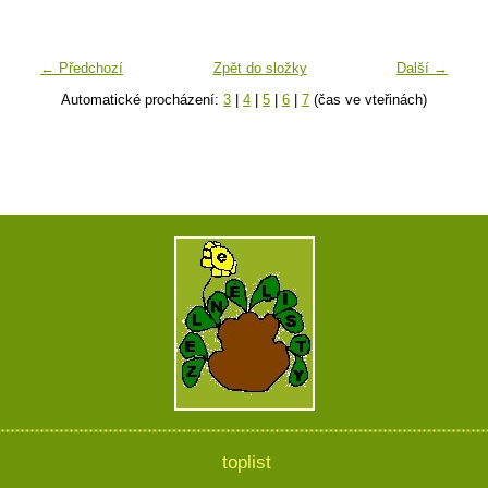
← Předchozí
Zpět do složky
Další →
Automatické procházení:
3
|
4
|
5
|
6
|
7
(čas ve vteřinách)
toplist