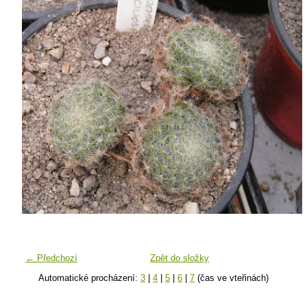
← Předchozí
Zpět do složky
Automatické procházení:
3
|
4
|
5
|
6
|
7
(čas ve vteřinách)