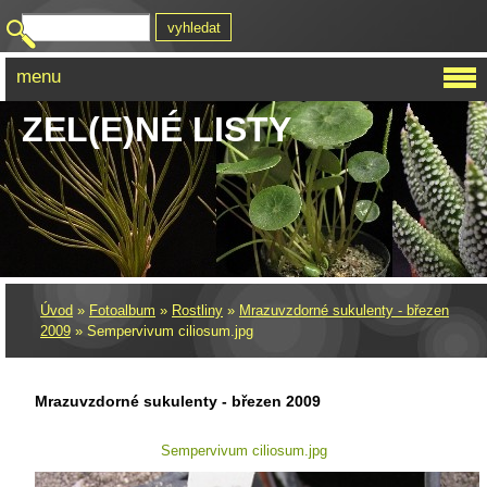
menu
ZEL(E)NÉ LISTY
Úvod
»
Fotoalbum
»
Rostliny
»
Mrazuvzdorné sukulenty - březen
2009
»
Sempervivum ciliosum.jpg
Mrazuvzdorné sukulenty - březen 2009
Sempervivum ciliosum.jpg