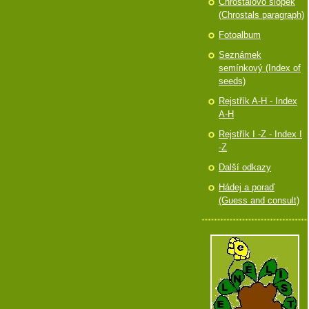
Chróstalovo slópek
(Chrostals paragraph)
Fotoalbum
Seznámek
semínkový (Index of
seeds)
Rejstřík A-H - Index
A-H
Rejstřík I -Z - Index I
-Z
Další odkazy
Hádej a poraď
(Guess and consult)