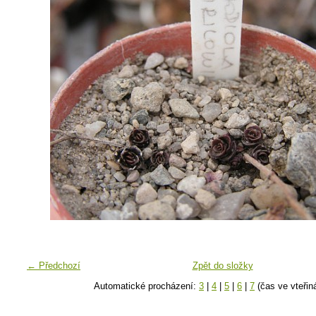
← Předchozí
Zpět do složky
Automatické procházení:
3
|
4
|
5
|
6
|
7
(čas ve vteřin