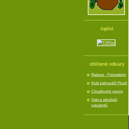
toplist
oblíbené odkazy
Radusa - Fotogalerie
Klub kaktusářů Plzeň
Chrudimské noviny
Sekce pěstitelů
sukulentů