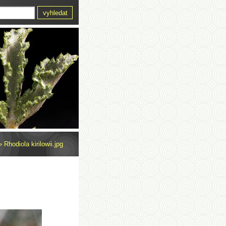
»
Rhodiola kirilowii.jpg