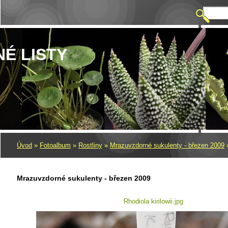
NÉ LISTY
Úvod
»
Fotoalbum
»
Rostliny
»
Mrazuvzdorné sukulenty - březen 2009
Mrazuvzdorné sukulenty - březen 2009
Rhodiola kirilowii.jpg