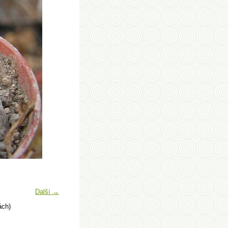
Další →
ách)