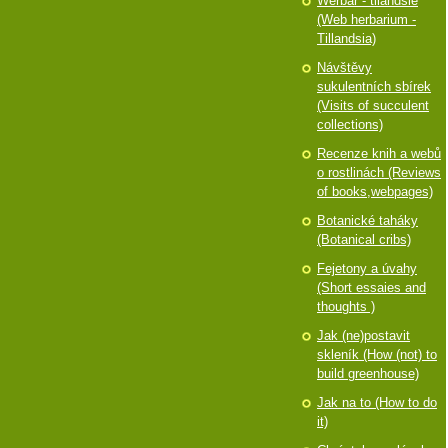
Werbář - tilandsie
(Web herbarium -
Tillandsia)
Návštěvy
sukulentních sbírek
(Visits of succulent
collections)
Recenze knih a webů
o rostlinách (Reviews
of books,webpages)
Botanické taháky
(Botanical cribs)
Fejetony a úvahy
(Short essaies and
thoughts )
Jak (ne)postavit
skleník (How (not) to
build greenhouse)
Jak na to (How to do
it)