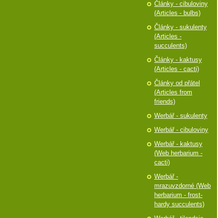
Články - cibuloviny
(Articles - bulbs)
Články - sukulenty
(Articles -
succulents)
Články - kaktusy
(Articles - cacti)
Články od přátel
(Articles from
friends)
Werbář - sukulenty
Werbář - cibuloviny
Werbář - kaktusy
(Web herbarium -
cacti)
Werbář -
mrazuvzdorné (Web
herbarium - frost-
hardy succulents)