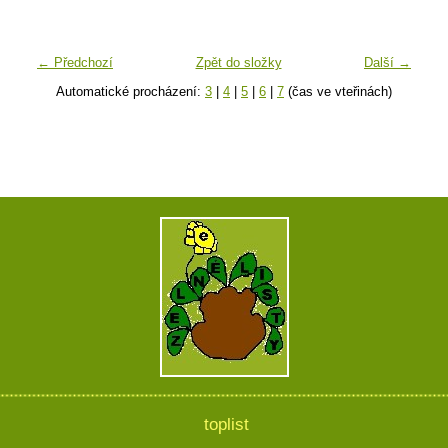
← Předchozí
Zpět do složky
Další →
Automatické procházení:
3
|
4
|
5
|
6
|
7
(čas ve vteřinách)
toplist