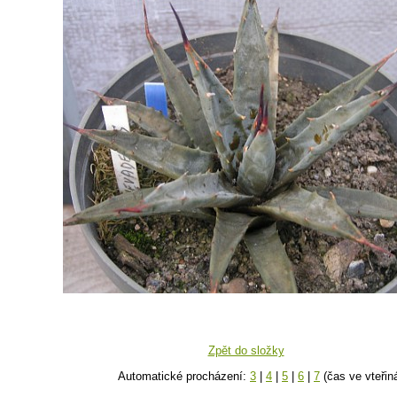
Zpět do složky
Automatické procházení:
3
|
4
|
5
|
6
|
7
(čas ve vteřin