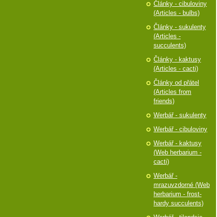
Články - cibuloviny
(Articles - bulbs)
Články - sukulenty
(Articles -
succulents)
Články - kaktusy
(Articles - cacti)
Články od přátel
(Articles from
friends)
Werbář - sukulenty
Werbář - cibuloviny
Werbář - kaktusy
(Web herbarium -
cacti)
Werbář -
mrazuvzdorné (Web
herbarium - frost-
hardy succulents)