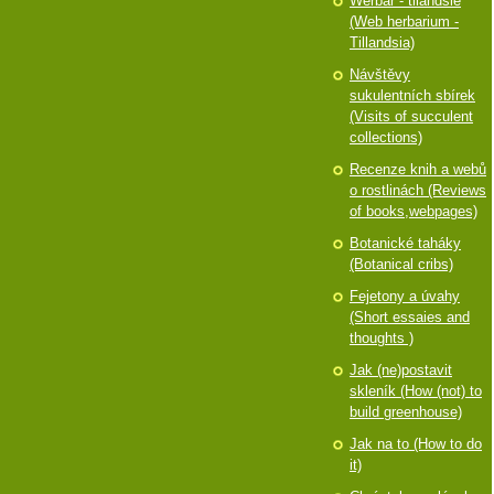
Werbář - tilandsie
(Web herbarium -
Tillandsia)
Návštěvy
sukulentních sbírek
(Visits of succulent
collections)
Recenze knih a webů
o rostlinách (Reviews
of books,webpages)
Botanické taháky
(Botanical cribs)
Fejetony a úvahy
(Short essaies and
thoughts )
Jak (ne)postavit
skleník (How (not) to
build greenhouse)
Jak na to (How to do
it)