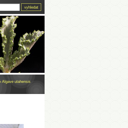
»
Algave utahensis