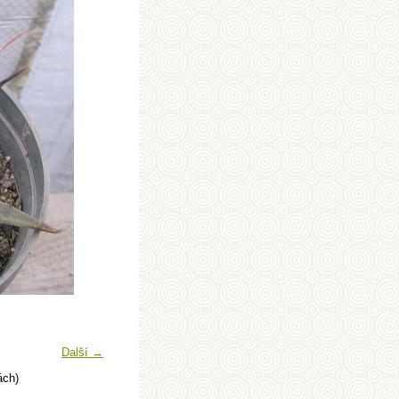
Další →
ách)