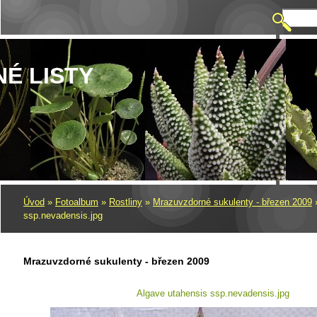
NÉ LISTY
Úvod
»
Fotoalbum
»
Rostliny
»
Mrazuvzdorné sukulenty - březen 2009
ssp.nevadensis.jpg
Mrazuvzdorné sukulenty - březen 2009
Algave utahensis ssp.nevadensis.jpg