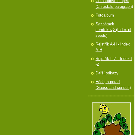
Chróstalovo slópek
(Chrostals paragraph)
Fotoalbum
Seznámek
semínkový (Index of
seeds)
Rejstřík A-H - Index
A-H
Rejstřík I -Z - Index I
-Z
Další odkazy
Hádej a poraď
(Guess and consult)