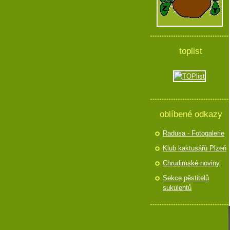
toplist
oblíbené odkazy
Radusa - Fotogalerie
Klub kaktusářů Plzeň
Chrudimské noviny
Sekce pěstitelů
sukulentů