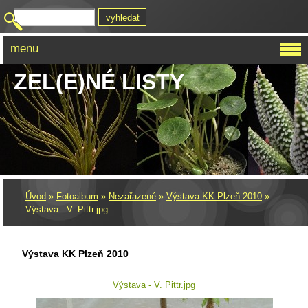
menu
ZEL(E)NÉ LISTY
Úvod
»
Fotoalbum
»
Nezařazené
»
Výstava KK Plzeň 2010
»
Výstava - V. Pittr.jpg
Výstava KK Plzeň 2010
Výstava - V. Pittr.jpg