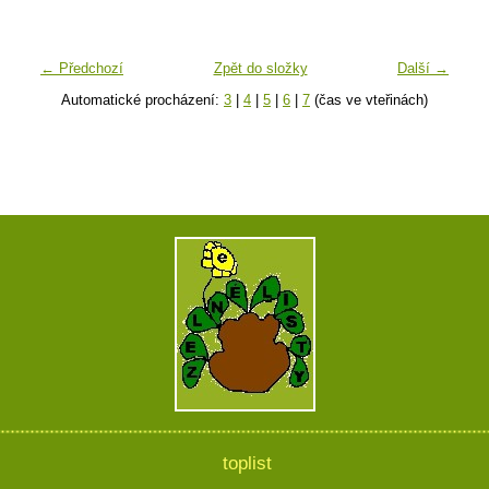
← Předchozí
Zpět do složky
Další →
Automatické procházení:
3
|
4
|
5
|
6
|
7
(čas ve vteřinách)
toplist