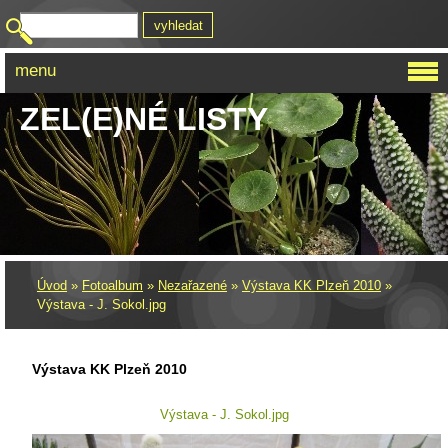
menu
ZEL(E)NÉ LISTY
Úvod
»
Fotoalbum
»
Nezařazené
»
Výstava KK Plzeň 2010
»
Výstava - J. Sokol.jpg
Výstava KK Plzeň 2010
Výstava - J. Sokol.jpg