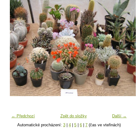
← Předchozí
Zpět do složky
Další →
Automatické procházení:
3
|
4
|
5
|
6
|
7
(čas ve vteřinách)