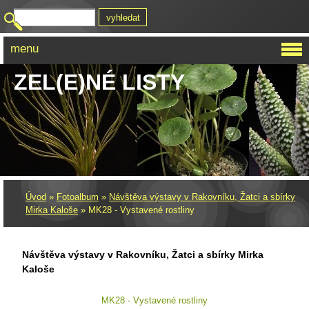
menu
ZEL(E)NÉ LISTY
Úvod
»
Fotoalbum
»
Návštěva výstavy v Rakovníku, Žatci a sbírky
Mirka Kaloše
»
MK28 - Vystavené rostliny
Návštěva výstavy v Rakovníku, Žatci a sbírky Mirka
Kaloše
MK28 - Vystavené rostliny