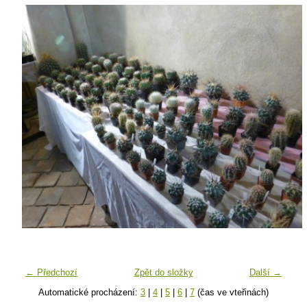
← Předchozí
Zpět do složky
Další →
Automatické procházení:
3
|
4
|
5
|
6
|
7
(čas ve vteřinách)