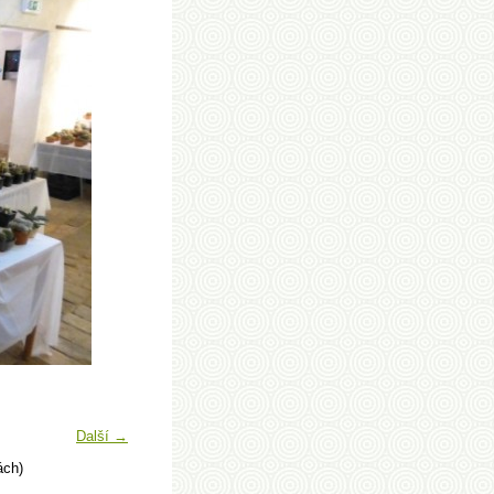
Další →
ách)