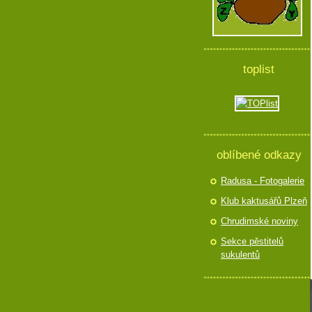
toplist
oblíbené odkazy
Radusa - Fotogalerie
Klub kaktusářů Plzeň
Chrudimské noviny
Sekce pěstitelů
sukulentů