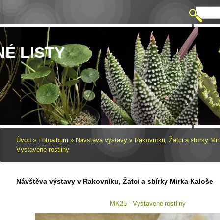
NÉ LISTY
Úvod
»
Fotoalbum
»
Návštěva výstavy v Rakovníku, Žatci a sbírky Mi
Vystavené rostliny
Návštěva výstavy v Rakovníku, Žatci a sbírky Mirka Kaloše
MK25 - Vystavené rostliny