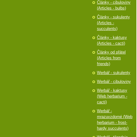
Články - cibuloviny
(Articles - bulbs)
Články - sukulenty
(Articles -
succulents)
Články - kaktusy
(Articles - cacti)
Články od přátel
(Articles from
friends)
Werbář - sukulenty
Werbář - cibuloviny
Werbář - kaktusy
(Web herbarium -
cacti)
Werbář -
mrazuvzdorné (Web
herbarium - frost-
hardy succulents)