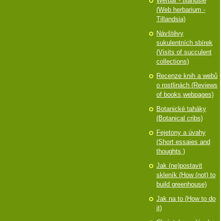
Werbář - tilandsie
(Web herbarium -
Tillandsia)
Návštěvy
sukulentních sbírek
(Visits of succulent
collections)
Recenze knih a webů
o rostlinách (Reviews
of books,webpages)
Botanické taháky
(Botanical cribs)
Fejetony a úvahy
(Short essaies and
thoughts )
Jak (ne)postavit
skleník (How (not) to
build greenhouse)
Jak na to (How to do
it)