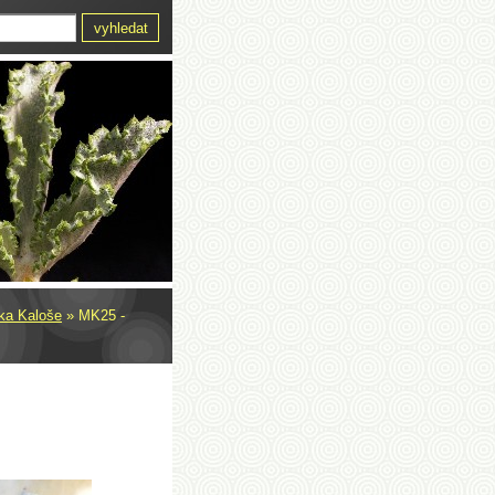
rka Kaloše
»
MK25 -