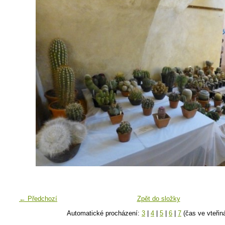
← Předchozí
Zpět do složky
Automatické procházení:
3
|
4
|
5
|
6
|
7
(čas ve vteřin