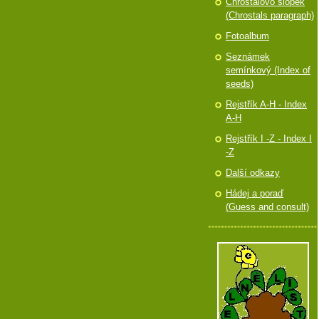
Chróstalovo slópek
(Chrostals paragraph)
Fotoalbum
Seznámek
semínkový (Index of
seeds)
Rejstřík A-H - Index
A-H
Rejstřík I -Z - Index I
-Z
Další odkazy
Hádej a poraď
(Guess and consult)