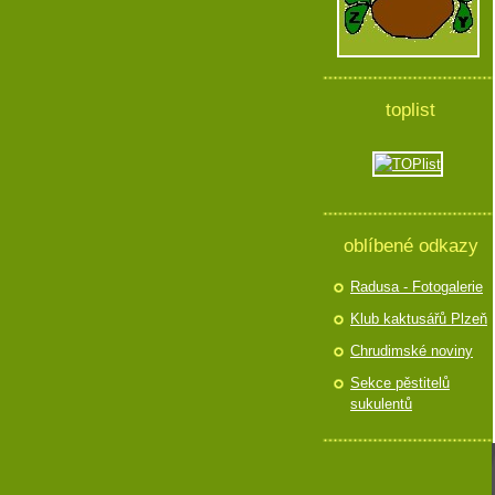
toplist
oblíbené odkazy
Radusa - Fotogalerie
Klub kaktusářů Plzeň
Chrudimské noviny
Sekce pěstitelů
sukulentů