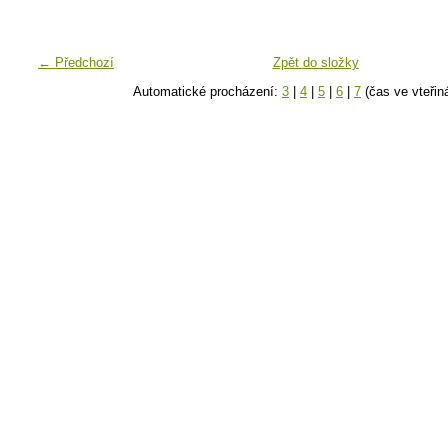
← Předchozí
Zpět do složky
Automatické procházení:
3
|
4
|
5
|
6
|
7
(čas ve vteřin