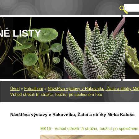
NÉ LISTY
Úvod
»
Fotoalbum
»
Návštěva výstavy v Rakovníku, Žatci a sbírky Mi
Vchod střežili tři strážci, toužící po společném fotu
Návštěva výstavy v Rakovníku, Žatci a sbírky Mirka Kaloše
MK16 - Vchod střežili tři strážci, toužící po společném