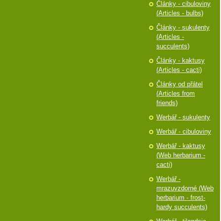
Články - cibuloviny
(Articles - bulbs)
Články - sukulenty
(Articles -
succulents)
Články - kaktusy
(Articles - cacti)
Články od přátel
(Articles from
friends)
Werbář - sukulenty
Werbář - cibuloviny
Werbář - kaktusy
(Web herbarium -
cacti)
Werbář -
mrazuvzdorné (Web
herbarium - frost-
hardy succulents)