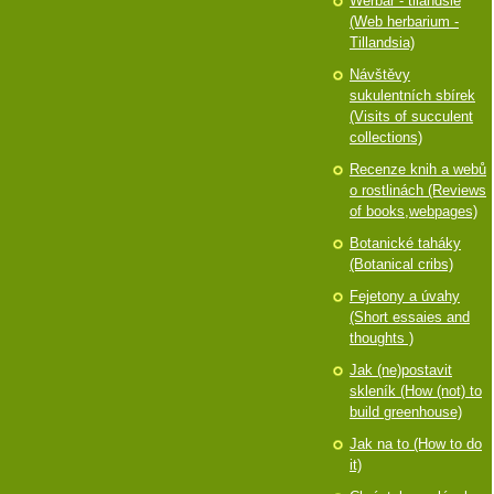
Werbář - tilandsie
(Web herbarium -
Tillandsia)
Návštěvy
sukulentních sbírek
(Visits of succulent
collections)
Recenze knih a webů
o rostlinách (Reviews
of books,webpages)
Botanické taháky
(Botanical cribs)
Fejetony a úvahy
(Short essaies and
thoughts )
Jak (ne)postavit
skleník (How (not) to
build greenhouse)
Jak na to (How to do
it)