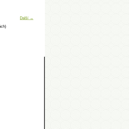
Další →
ách)