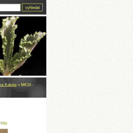
rka Kaloše
»
MK16 -
 fotu