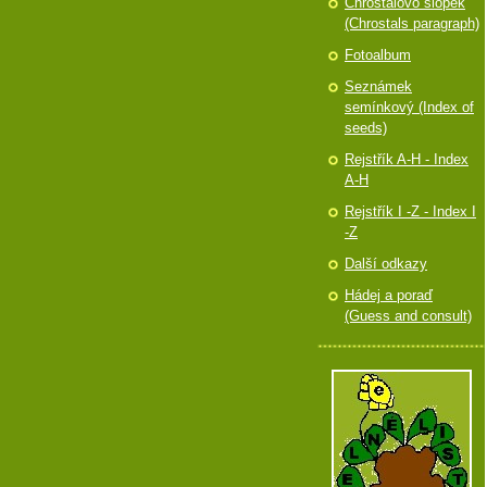
Chróstalovo slópek
(Chrostals paragraph)
Fotoalbum
Seznámek
semínkový (Index of
seeds)
Rejstřík A-H - Index
A-H
Rejstřík I -Z - Index I
-Z
Další odkazy
Hádej a poraď
(Guess and consult)