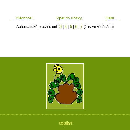
← Předchozí
Zpět do složky
Další →
Automatické procházení:
3
|
4
|
5
|
6
|
7
(čas ve vteřinách)
toplist