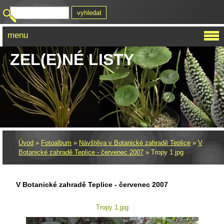
menu
ZEL(E)NÉ LISTY
Úvod
»
Fotoalbum
»
Návštěva v Botanické zahradě Teplice
»
V
Botanické zahradě Teplice - červenec 2007
»
Tropy 1.jpg
V Botanické zahradě Teplice - červenec 2007
Tropy 1.jpg