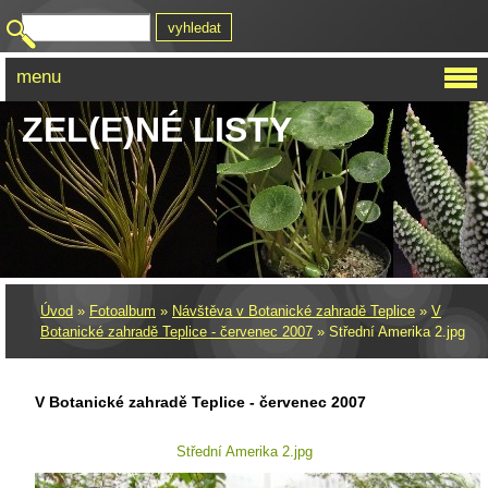
menu
ZEL(E)NÉ LISTY
Úvod
»
Fotoalbum
»
Návštěva v Botanické zahradě Teplice
»
V
Botanické zahradě Teplice - červenec 2007
»
Střední Amerika 2.jpg
V Botanické zahradě Teplice - červenec 2007
Střední Amerika 2.jpg