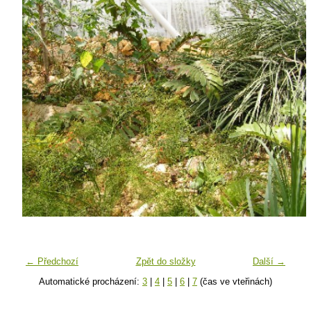
← Předchozí
Zpět do složky
Další →
Automatické procházení:
3
|
4
|
5
|
6
|
7
(čas ve vteřinách)