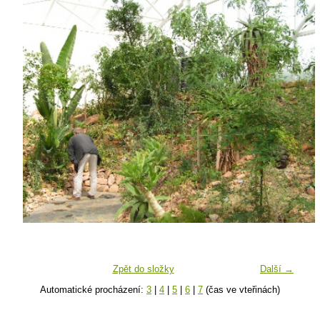
Zpět do složky
Další →
Automatické procházení:
3
|
4
|
5
|
6
|
7
(čas ve vteřinách)