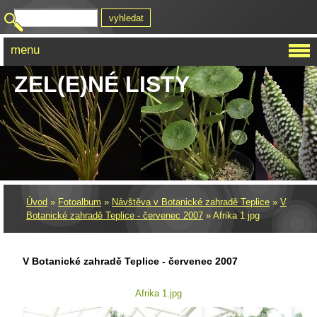
menu
ZEL(E)NÉ LISTY
Úvod
»
Fotoalbum
»
Návštěva v Botanické zahradě Teplice
»
V
Botanické zahradě Teplice - červenec 2007
»
Afrika 1.jpg
V Botanické zahradě Teplice - červenec 2007
Afrika 1.jpg