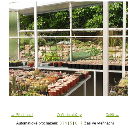
← Předchozí
Zpět do složky
Další →
Automatické procházení:
3
|
4
|
5
|
6
|
7
(čas ve vteřinách)