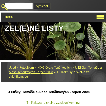
menu
ZEL(E)NÉ LISTY
Úvod
»
Fotoalbum
»
Návštěva u Tenčíkových
»
U Elišky, Tomáše a
Aleše Tenčíkových - srpen 2008
»
T - Kaktusy a skalka za
skleníkem.jpg
U Elišky, Tomáše a Aleše Tenčíkových - srpen 2008
T - Kaktusy a skalka za skleníkem.jpg