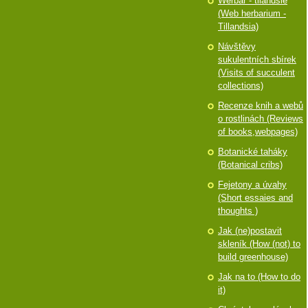
Werbář - tilandsie
(Web herbarium -
Tillandsia)
Návštěvy
sukulentních sbírek
(Visits of succulent
collections)
Recenze knih a webů
o rostlinách (Reviews
of books,webpages)
Botanické taháky
(Botanical cribs)
Fejetony a úvahy
(Short essaies and
thoughts )
Jak (ne)postavit
skleník (How (not) to
build greenhouse)
Jak na to (How to do
it)