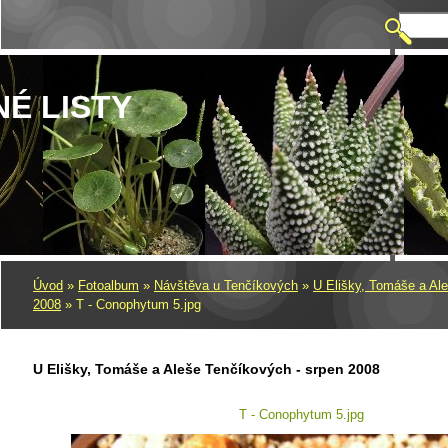
NÉ LISTY
Úvod
»
Fotoalbum
»
Návštěva u Tenčíkových
»
U Elišky, Tomáše a Al
2008
»
T - Conophytum 5.jpg
U Elišky, Tomáše a Aleše Tenčíkových - srpen 2008
T - Conophytum 5.jpg