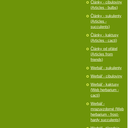
Články - cibuloviny
(Articles - bulbs)
Články - sukulenty
(Articles -
succulents)
Články - kaktusy
(Articles - cacti)
Články od přátel
(Articles from
friends)
Werbář - sukulenty
Werbář - cibuloviny
Werbář - kaktusy
(Web herbarium -
cacti)
Werbář -
mrazuvzdorné (Web
herbarium - frost-
hardy succulents)