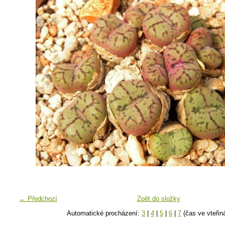
← Předchozí
Zpět do složky
Automatické procházení:
3
|
4
|
5
|
6
|
7
(čas ve vteřin