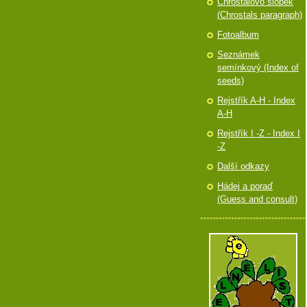
Chróstalovo slópek
(Chrostals paragraph)
Fotoalbum
Seznámek
semínkový (Index of
seeds)
Rejstřík A-H - Index
A-H
Rejstřík I -Z - Index I
-Z
Další odkazy
Hádej a poraď
(Guess and consult)