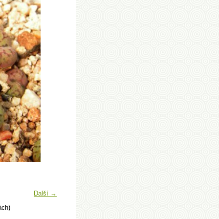
Další →
ách)