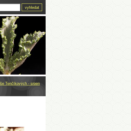
eše Tenčíkových - srpen