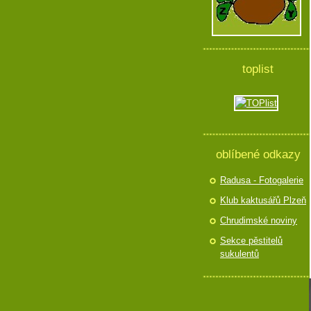
toplist
oblíbené odkazy
Radusa - Fotogalerie
Klub kaktusářů Plzeň
Chrudimské noviny
Sekce pěstitelů
sukulentů