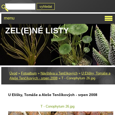
menu
ZEL(E)NÉ LISTY
Úvod
»
Fotoalbum
»
Návštěva u Tenčíkových
»
U Elišky, Tomáše a
Aleše Tenčíkových - srpen 2008
»
T - Conophytum 26.jpg
U Elišky, Tomáše a Aleše Tenčíkových - srpen 2008
T - Conophytum 26.jpg