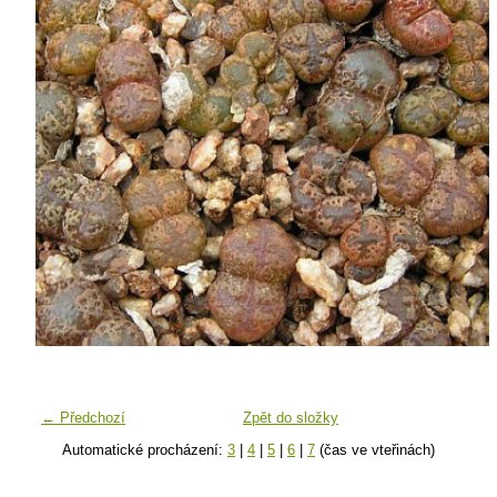
← Předchozí
Zpět do složky
Automatické procházení:
3
|
4
|
5
|
6
|
7
(čas ve vteřinách)