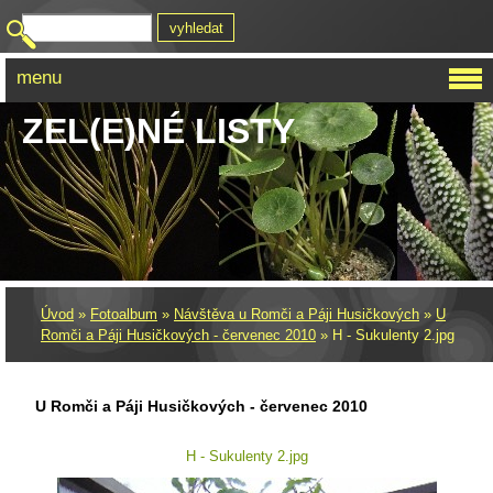
menu
ZEL(E)NÉ LISTY
Úvod
»
Fotoalbum
»
Návštěva u Romči a Páji Husičkových
»
U
Romči a Páji Husičkových - červenec 2010
»
H - Sukulenty 2.jpg
U Romči a Páji Husičkových - červenec 2010
H - Sukulenty 2.jpg