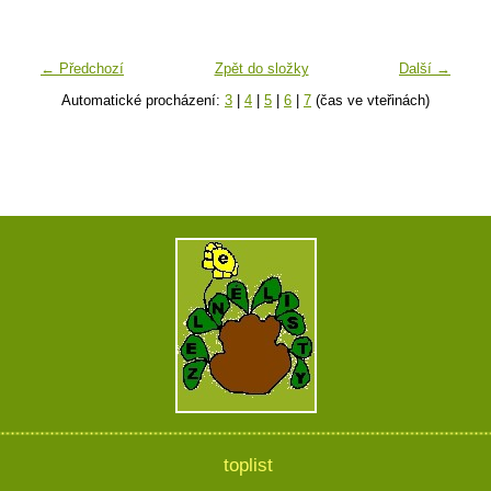
← Předchozí
Zpět do složky
Další →
Automatické procházení:
3
|
4
|
5
|
6
|
7
(čas ve vteřinách)
toplist