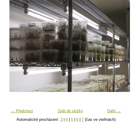
← Předchozí
Zpět do složky
Další →
Automatické procházení:
3
|
4
|
5
|
6
|
7
(čas ve vteřinách)