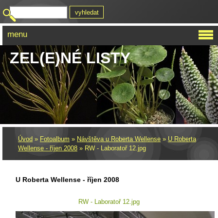
menu
ZEL(E)NÉ LISTY
Úvod
»
Fotoalbum
»
Návštěva u Roberta Wellense
»
U Roberta
Wellense - říjen 2008
»
RW - Laboratoř 12.jpg
U Roberta Wellense - říjen 2008
RW - Laboratoř 12.jpg