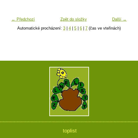
← Předchozí
Zpět do složky
Další →
Automatické procházení:
3
|
4
|
5
|
6
|
7
(čas ve vteřinách)
toplist