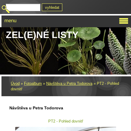
menu
ZEL(E)NÉ LISTY
Úvod
»
Fotoalbum
»
Návštěva u Petra Todorova
»
PT2 - Pohled
dovnitř
Návštěva u Petra Todorova
PT2 - Pohled dovnitř