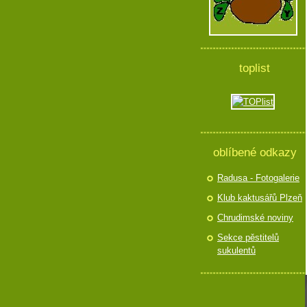
toplist
oblíbené odkazy
Radusa - Fotogalerie
Klub kaktusářů Plzeň
Chrudimské noviny
Sekce pěstitelů
sukulentů