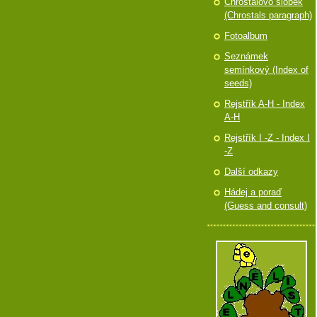
Chróstalovo slópek
(Chrostals paragraph)
Fotoalbum
Seznámek
semínkový (Index of
seeds)
Rejstřík A-H - Index
A-H
Rejstřík I -Z - Index I
-Z
Další odkazy
Hádej a poraď
(Guess and consult)