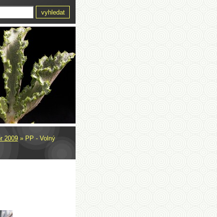
or 2009
»
PP - Volný