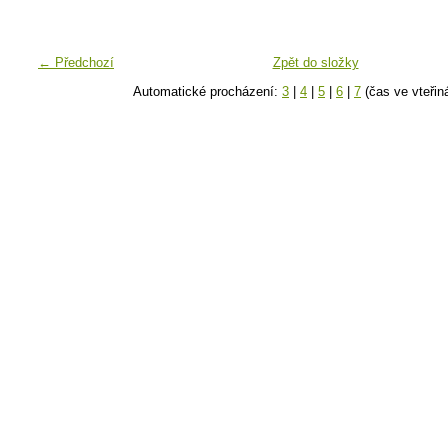
← Předchozí
Zpět do složky
Automatické procházení:
3
|
4
|
5
|
6
|
7
(čas ve vteřin