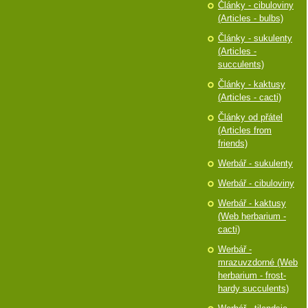
Články - cibuloviny
(Articles - bulbs)
Články - sukulenty
(Articles -
succulents)
Články - kaktusy
(Articles - cacti)
Články od přátel
(Articles from
friends)
Werbář - sukulenty
Werbář - cibuloviny
Werbář - kaktusy
(Web herbarium -
cacti)
Werbář -
mrazuvzdorné (Web
herbarium - frost-
hardy succulents)