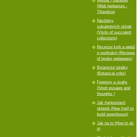
Werbář - tilandsie
(Web herbarium -
Tillandsia)
Návštěvy
sukulentních sbírek
(Visits of succulent
collections)
Recenze knih a webů
o rostlinách (Reviews
of books,webpages)
Botanické taháky
(Botanical cribs)
Fejetony a úvahy
(Short essaies and
thoughts )
Jak (ne)postavit
skleník (How (not) to
build greenhouse)
Jak na to (How to do
it)