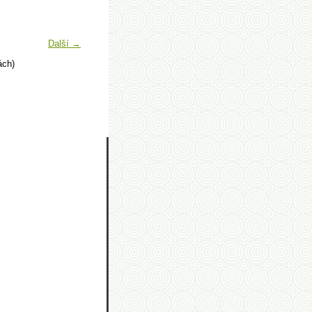
Další →
ách)