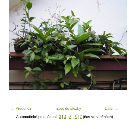
← Předchozí
Zpět do složky
Další →
Automatické procházení:
3
|
4
|
5
|
6
|
7
(čas ve vteřinách)