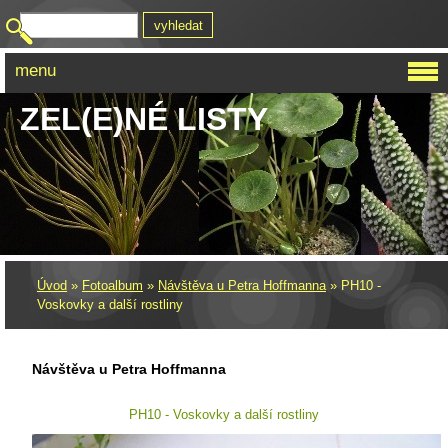
menu
ZEL(E)NÉ LISTY
Úvod
»
Fotoalbum
»
Návštěva u Petra Hoffmanna
»
PH10 -
Voskovky a další rostliny
Návštěva u Petra Hoffmanna
PH10 - Voskovky a další rostliny