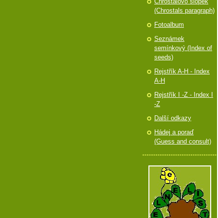
Chróstalovo slópek
(Chrostals paragraph)
Fotoalbum
Seznámek
semínkový (Index of
seeds)
Rejstřík A-H - Index
A-H
Rejstřík I -Z - Index I
-Z
Další odkazy
Hádej a poraď
(Guess and consult)