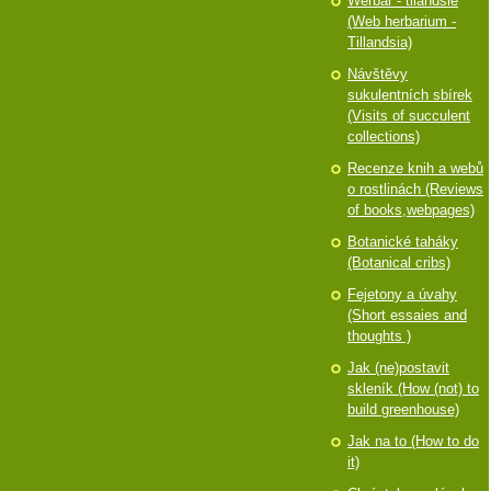
Werbář - tilandsie
(Web herbarium -
Tillandsia)
Návštěvy
sukulentních sbírek
(Visits of succulent
collections)
Recenze knih a webů
o rostlinách (Reviews
of books,webpages)
Botanické taháky
(Botanical cribs)
Fejetony a úvahy
(Short essaies and
thoughts )
Jak (ne)postavit
skleník (How (not) to
build greenhouse)
Jak na to (How to do
it)