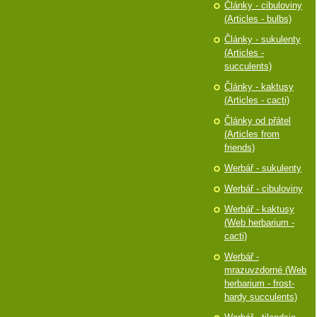
Články - cibuloviny
(Articles - bulbs)
Články - sukulenty
(Articles -
succulents)
Články - kaktusy
(Articles - cacti)
Články od přátel
(Articles from
friends)
Werbář - sukulenty
Werbář - cibuloviny
Werbář - kaktusy
(Web herbarium -
cacti)
Werbář -
mrazuvzdorné (Web
herbarium - frost-
hardy succulents)