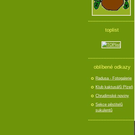
toplist
oblíbené odkazy
Radusa - Fotogalerie
Klub kaktusářů Plzeň
Chrudimské noviny
Sekce pěstitelů
sukulentů