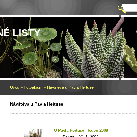
NÉ LISTY
Úvod
»
Fotoalbum
»
Návštěva u Pavla Heřtuse
Návštěva u Pavla Heřtuse
U Pavla Heřtuse - leden 2008