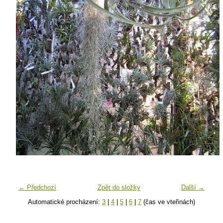
← Předchozí
Zpět do složky
Další →
Automatické procházení:
3
|
4
|
5
|
6
|
7
(čas ve vteřinách)