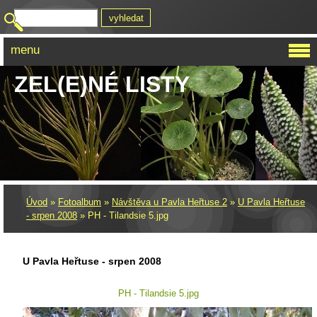
menu
ZEL(E)NÉ LISTY
Úvod
»
Fotoalbum
»
Návštěva u Pavla Heřtuse 2
»
U Pavla Heřtuse
- srpen 2008
»
PH - Tilandsie 5.jpg
U Pavla Heřtuse - srpen 2008
PH - Tilandsie 5.jpg