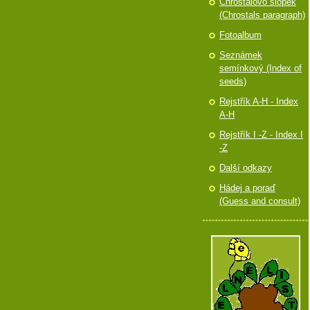
Chróstalovo slópek
(Chrostals paragraph)
Fotoalbum
Seznámek
semínkový (Index of
seeds)
Rejstřík A-H - Index
A-H
Rejstřík I -Z - Index I
-Z
Další odkazy
Hádej a poraď
(Guess and consult)