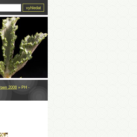
srpen 2008
»
PH -