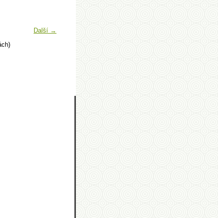
Další →
ách)