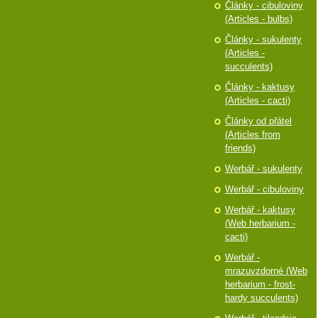
Články - cibuloviny
(Articles - bulbs)
Články - sukulenty
(Articles -
succulents)
Články - kaktusy
(Articles - cacti)
Články od přátel
(Articles from
friends)
Werbář - sukulenty
Werbář - cibuloviny
Werbář - kaktusy
(Web herbarium -
cacti)
Werbář -
mrazuvzdorné (Web
herbarium - frost-
hardy succulents)