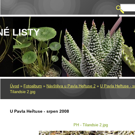
NÉ LISTY
Úvod
»
Fotoalbum
»
Návštěva u Pavla Heřtuse 2
»
U Pavla Heřtuse - 
Tilandsie 2.jpg
U Pavla Heřtuse - srpen 2008
PH - Tilandsie 2.jpg