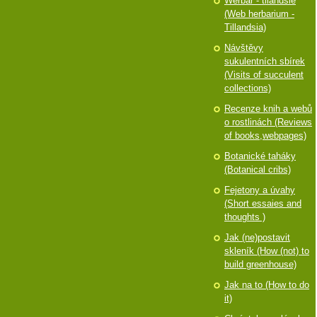
Werbář - tilandsie
(Web herbarium -
Tillandsia)
Návštěvy
sukulentních sbírek
(Visits of succulent
collections)
Recenze knih a webů
o rostlinách (Reviews
of books,webpages)
Botanické taháky
(Botanical cribs)
Fejetony a úvahy
(Short essaies and
thoughts )
Jak (ne)postavit
skleník (How (not) to
build greenhouse)
Jak na to (How to do
it)