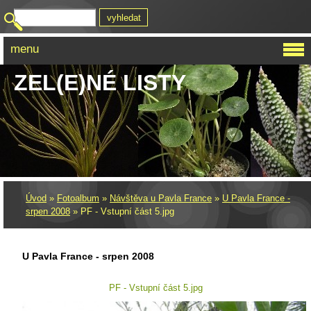
menu
ZEL(E)NÉ LISTY
Úvod
»
Fotoalbum
»
Návštěva u Pavla France
»
U Pavla France -
srpen 2008
»
PF - Vstupní část 5.jpg
U Pavla France - srpen 2008
PF - Vstupní část 5.jpg