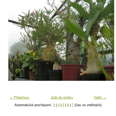
← Předchozí
Zpět do složky
Další →
Automatické procházení:
3
|
4
|
5
|
6
|
7
(čas ve vteřinách)