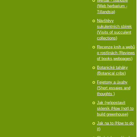
Werbář - tilandsie
(Web herbarium -
Tillandsia)
Návštěvy
sukulentních sbírek
(Visits of succulent
collections)
Recenze knih a webů
o rostlinách (Reviews
of books,webpages)
Botanické taháky
(Botanical cribs)
Fejetony a úvahy
(Short essaies and
thoughts )
Jak (ne)postavit
skleník (How (not) to
build greenhouse)
Jak na to (How to do
it)