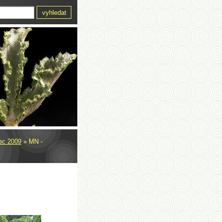
ec 2009
»
MN -