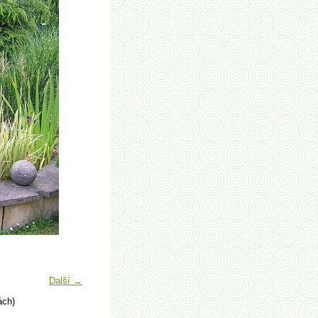
Další →
ách)