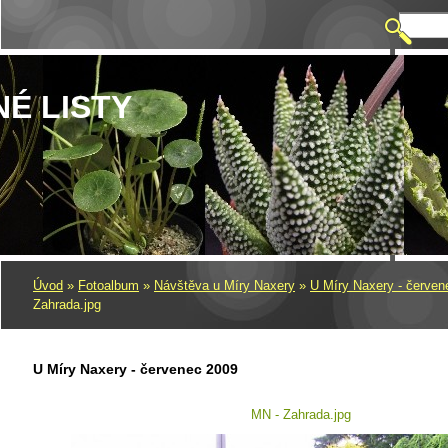
NÉ LISTY
Úvod
»
Fotoalbum
»
Návštěva u Míry Naxery
»
U Míry Naxery - červen
Zahrada.jpg
U Míry Naxery - červenec 2009
MN - Zahrada.jpg