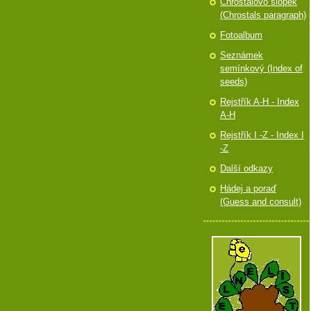
Chróstalovo slópek
(Chrostals paragraph)
Fotoalbum
Seznámek
semínkový (Index of
seeds)
Rejstřík A-H - Index
A-H
Rejstřík I -Z - Index I
-Z
Další odkazy
Hádej a poraď
(Guess and consult)