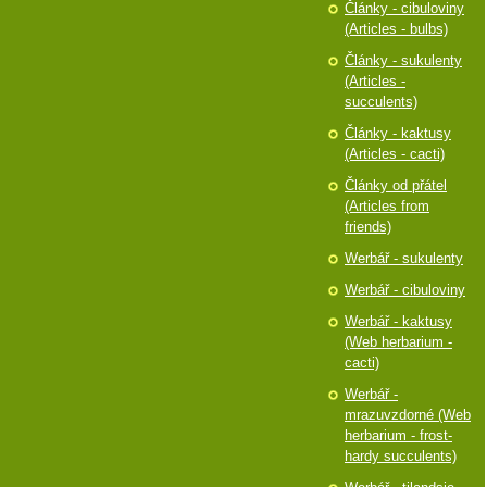
Články - cibuloviny
(Articles - bulbs)
Články - sukulenty
(Articles -
succulents)
Články - kaktusy
(Articles - cacti)
Články od přátel
(Articles from
friends)
Werbář - sukulenty
Werbář - cibuloviny
Werbář - kaktusy
(Web herbarium -
cacti)
Werbář -
mrazuvzdorné (Web
herbarium - frost-
hardy succulents)