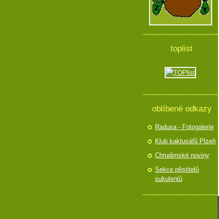
toplist
oblíbené odkazy
Radusa - Fotogalerie
Klub kaktusářů Plzeň
Chrudimské noviny
Sekce pěstitelů
sukulentů