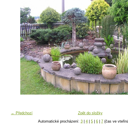
← Předchozí
Zpět do složky
Automatické procházení:
3
|
4
|
5
|
6
|
7
(čas ve vteřin