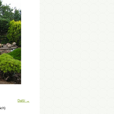
Další →
ách)