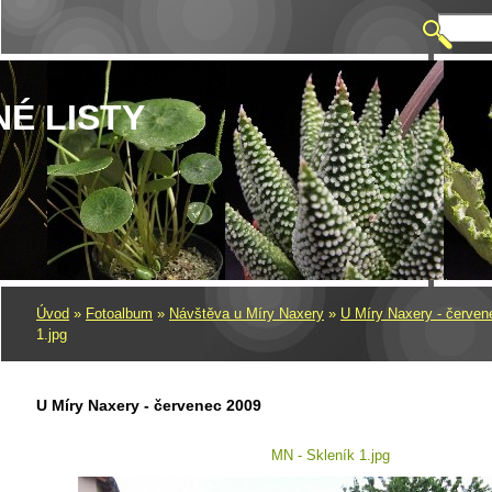
NÉ LISTY
Úvod
»
Fotoalbum
»
Návštěva u Míry Naxery
»
U Míry Naxery - červen
1.jpg
U Míry Naxery - červenec 2009
MN - Skleník 1.jpg