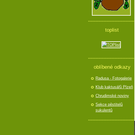
toplist
oblíbené odkazy
Radusa - Fotogalerie
Klub kaktusářů Plzeň
Chrudimské noviny
Sekce pěstitelů
sukulentů