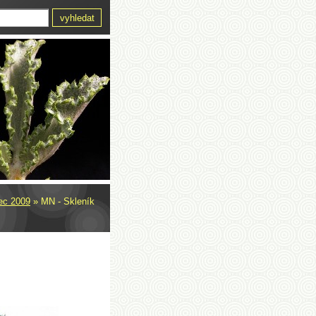
ec 2009
»
MN - Skleník