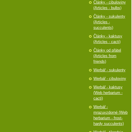
Články - cibuloviny
(Articles - bulbs)
Články - sukulenty
(Articles -
succulents)
Články - kaktusy
(Articles - cacti)
Články od přátel
(Articles from
friends)
Werbář - sukulenty
Werbář - cibuloviny
Werbář - kaktusy
(Web herbarium -
cacti)
Werbář -
mrazuvzdorné (Web
herbarium - frost-
hardy succulents)