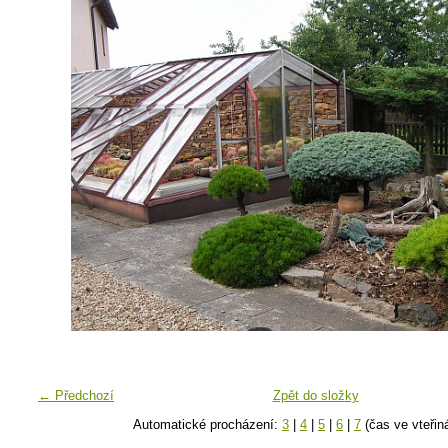
← Předchozí
Zpět do složky
Automatické procházení:
3
|
4
|
5
|
6
|
7
(čas ve vteřin