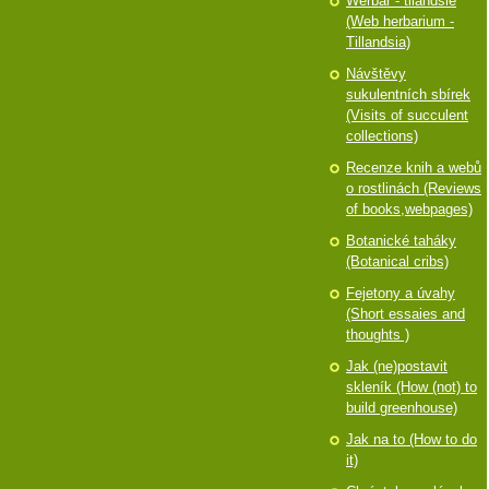
Werbář - tilandsie
(Web herbarium -
Tillandsia)
Návštěvy
sukulentních sbírek
(Visits of succulent
collections)
Recenze knih a webů
o rostlinách (Reviews
of books,webpages)
Botanické taháky
(Botanical cribs)
Fejetony a úvahy
(Short essaies and
thoughts )
Jak (ne)postavit
skleník (How (not) to
build greenhouse)
Jak na to (How to do
it)