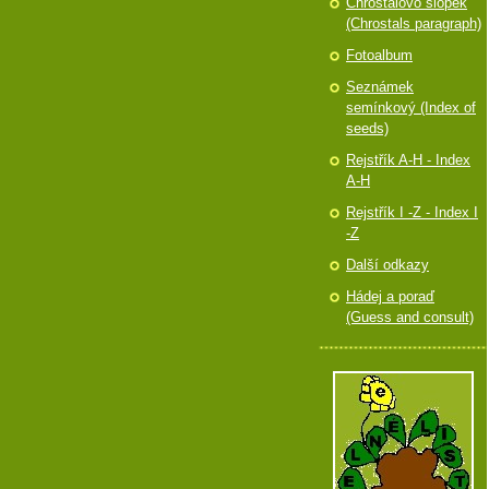
Chróstalovo slópek
(Chrostals paragraph)
Fotoalbum
Seznámek
semínkový (Index of
seeds)
Rejstřík A-H - Index
A-H
Rejstřík I -Z - Index I
-Z
Další odkazy
Hádej a poraď
(Guess and consult)