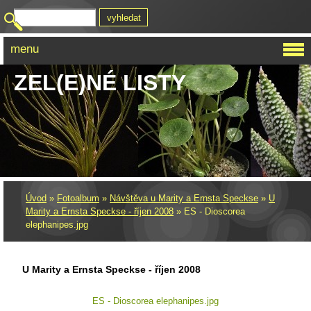
menu
ZEL(E)NÉ LISTY
Úvod
»
Fotoalbum
»
Návštěva u Marity a Ernsta Speckse
»
U
Marity a Ernsta Speckse - říjen 2008
»
ES - Dioscorea
elephanipes.jpg
U Marity a Ernsta Speckse - říjen 2008
ES - Dioscorea elephanipes.jpg