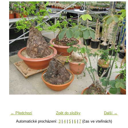
← Předchozí
Zpět do složky
Další →
Automatické procházení:
3
|
4
|
5
|
6
|
7
(čas ve vteřinách)