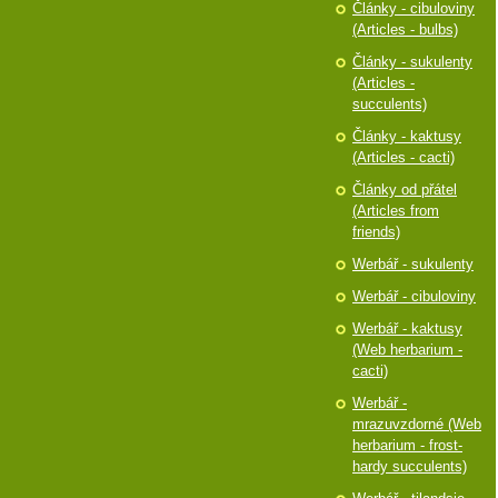
Články - cibuloviny
(Articles - bulbs)
Články - sukulenty
(Articles -
succulents)
Články - kaktusy
(Articles - cacti)
Články od přátel
(Articles from
friends)
Werbář - sukulenty
Werbář - cibuloviny
Werbář - kaktusy
(Web herbarium -
cacti)
Werbář -
mrazuvzdorné (Web
herbarium - frost-
hardy succulents)