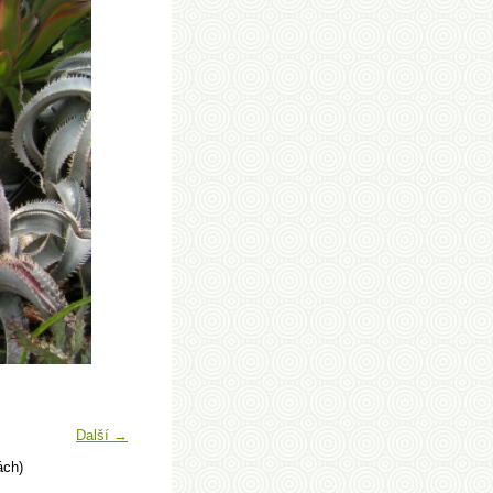
Další →
ách)