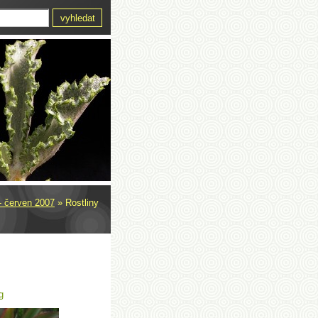
- červen 2007
»
Rostliny
g