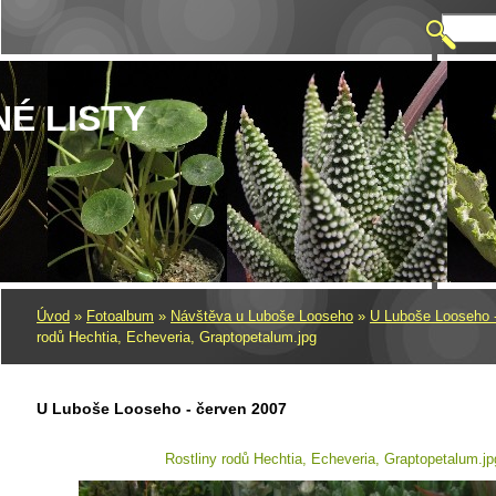
NÉ LISTY
Úvod
»
Fotoalbum
»
Návštěva u Luboše Looseho
»
U Luboše Looseho 
rodů Hechtia, Echeveria, Graptopetalum.jpg
U Luboše Looseho - červen 2007
Rostliny rodů Hechtia, Echeveria, Graptopetalum.jp