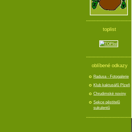
toplist
oblíbené odkazy
Radusa - Fotogalerie
Klub kaktusářů Plzeň
Chrudimské noviny
Sekce pěstitelů
sukulentů