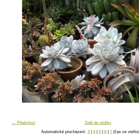
← Předchozí
Zpět do složky
Automatické procházení:
3
|
4
|
5
|
6
|
7
(čas ve vteřin