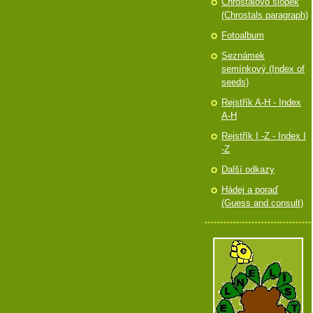
Chróstalovo slópek
(Chrostals paragraph)
Fotoalbum
Seznámek
semínkový (Index of
seeds)
Rejstřík A-H - Index
A-H
Rejstřík I -Z - Index I
-Z
Další odkazy
Hádej a poraď
(Guess and consult)