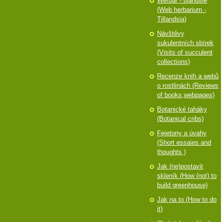
Werbář - tilandsie
(Web herbarium -
Tillandsia)
Návštěvy
sukulentních sbírek
(Visits of succulent
collections)
Recenze knih a webů
o rostlinách (Reviews
of books,webpages)
Botanické taháky
(Botanical cribs)
Fejetony a úvahy
(Short essaies and
thoughts )
Jak (ne)postavit
skleník (How (not) to
build greenhouse)
Jak na to (How to do
it)