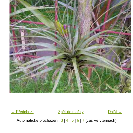
← Předchozí
Zpět do složky
Další →
Automatické procházení:
3
|
4
|
5
|
6
|
7
(čas ve vteřinách)