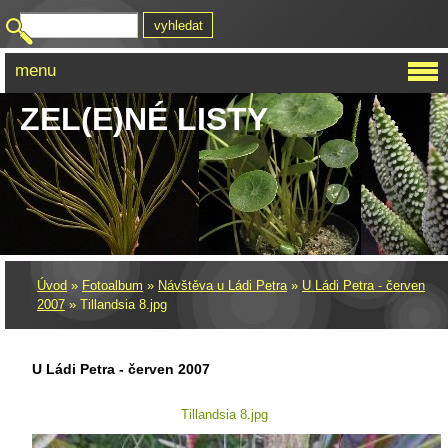
menu
ZEL(E)NÉ LISTY
Úvod
»
Fotoalbum
»
Návštěva u Ládi Petra
»
U Ládi Petra - červen
2007
»
Tillandsia 8.jpg
U Ládi Petra - červen 2007
Tillandsia 8.jpg