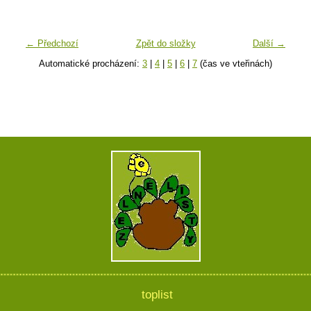
← Předchozí
Zpět do složky
Další →
Automatické procházení:
3
|
4
|
5
|
6
|
7
(čas ve vteřinách)
toplist