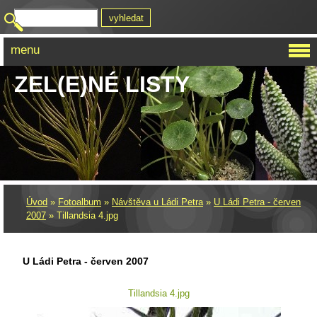
menu
ZEL(E)NÉ LISTY
Úvod
»
Fotoalbum
»
Návštěva u Ládi Petra
»
U Ládi Petra - červen
2007
»
Tillandsia 4.jpg
U Ládi Petra - červen 2007
Tillandsia 4.jpg