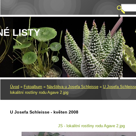
NÉ LISTY
Úvod
»
Fotoalbum
»
Návštěva u Josefa Schleisse
»
U Josefa Schleiss
lokalitní rostliny rodu Agave 2.jpg
U Josefa Schleisse - květen 2008
JS - lokalitní rostliny rodu Agave 2.jpg