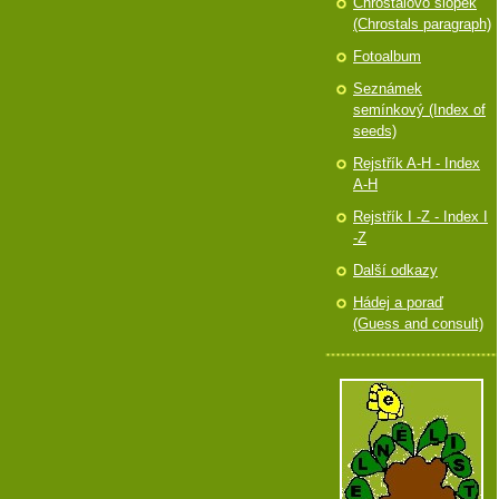
Chróstalovo slópek
(Chrostals paragraph)
Fotoalbum
Seznámek
semínkový (Index of
seeds)
Rejstřík A-H - Index
A-H
Rejstřík I -Z - Index I
-Z
Další odkazy
Hádej a poraď
(Guess and consult)