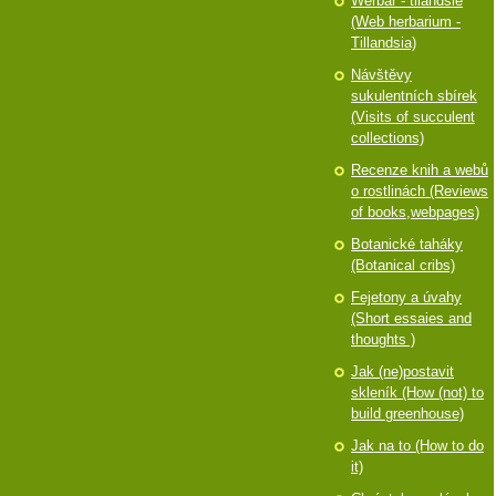
Werbář - tilandsie
(Web herbarium -
Tillandsia)
Návštěvy
sukulentních sbírek
(Visits of succulent
collections)
Recenze knih a webů
o rostlinách (Reviews
of books,webpages)
Botanické taháky
(Botanical cribs)
Fejetony a úvahy
(Short essaies and
thoughts )
Jak (ne)postavit
skleník (How (not) to
build greenhouse)
Jak na to (How to do
it)