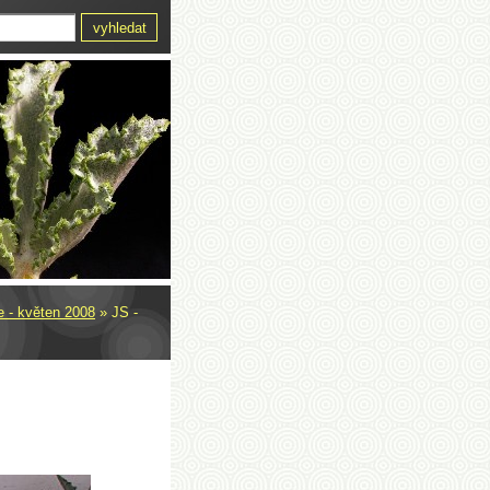
e - květen 2008
»
JS -