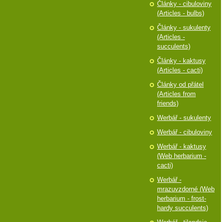
Články - cibuloviny
(Articles - bulbs)
Články - sukulenty
(Articles -
succulents)
Články - kaktusy
(Articles - cacti)
Články od přátel
(Articles from
friends)
Werbář - sukulenty
Werbář - cibuloviny
Werbář - kaktusy
(Web herbarium -
cacti)
Werbář -
mrazuvzdorné (Web
herbarium - frost-
hardy succulents)