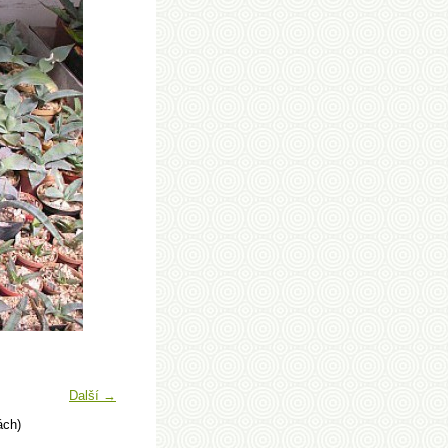
Další →
ách)