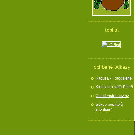
toplist
oblíbené odkazy
Radusa - Fotogalerie
Klub kaktusářů Plzeň
Chrudimské noviny
Sekce pěstitelů
sukulentů