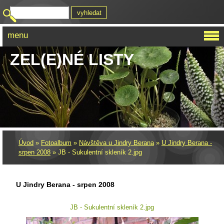
menu
ZEL(E)NÉ LISTY
Úvod
»
Fotoalbum
»
Návštěva u Jindry Berana
»
U Jindry Berana -
srpen 2008
»
JB - Sukulentní skleník 2.jpg
U Jindry Berana - srpen 2008
JB - Sukulentní skleník 2.jpg