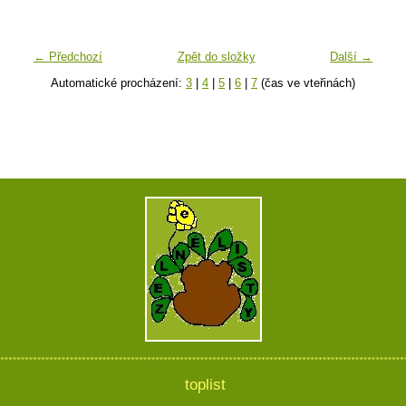
← Předchozí
Zpět do složky
Další →
Automatické procházení:
3
|
4
|
5
|
6
|
7
(čas ve vteřinách)
toplist