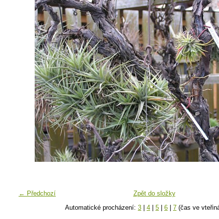
← Předchozí
Zpět do složky
Automatické procházení:
3
|
4
|
5
|
6
|
7
(čas ve vteřin