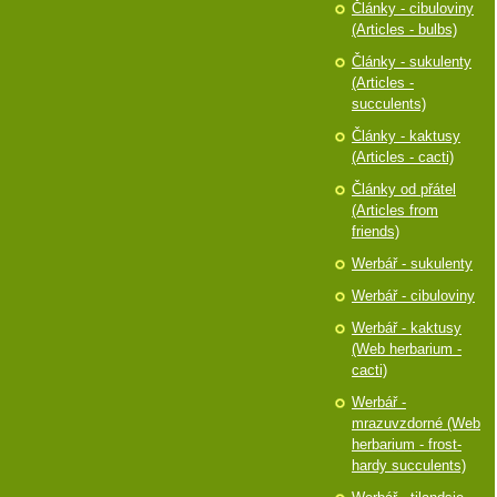
Články - cibuloviny
(Articles - bulbs)
Články - sukulenty
(Articles -
succulents)
Články - kaktusy
(Articles - cacti)
Články od přátel
(Articles from
friends)
Werbář - sukulenty
Werbář - cibuloviny
Werbář - kaktusy
(Web herbarium -
cacti)
Werbář -
mrazuvzdorné (Web
herbarium - frost-
hardy succulents)