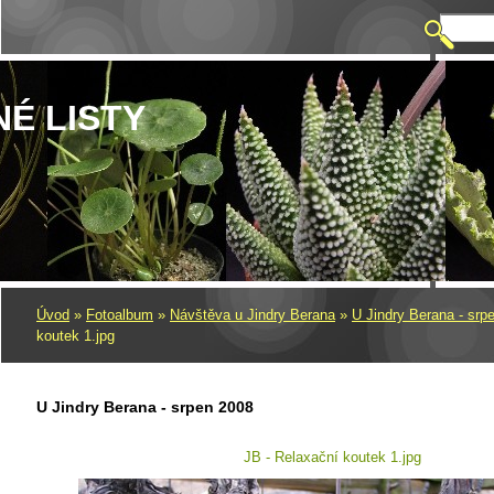
NÉ LISTY
Úvod
»
Fotoalbum
»
Návštěva u Jindry Berana
»
U Jindry Berana - srp
koutek 1.jpg
U Jindry Berana - srpen 2008
JB - Relaxační koutek 1.jpg