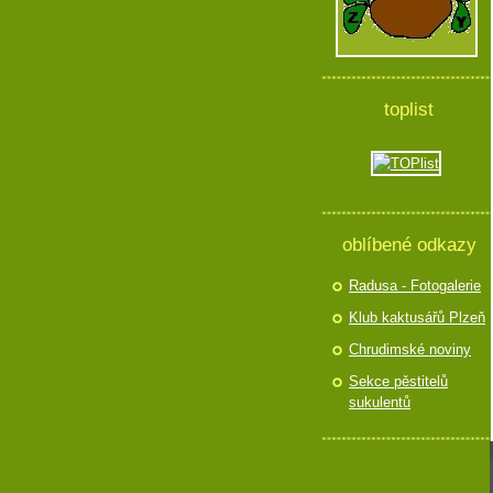
toplist
oblíbené odkazy
Radusa - Fotogalerie
Klub kaktusářů Plzeň
Chrudimské noviny
Sekce pěstitelů
sukulentů