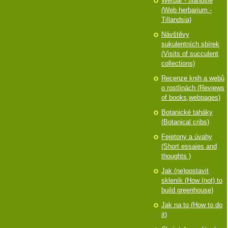
Werbář - tilandsie
(Web herbarium -
Tillandsia)
Návštěvy
sukulentních sbírek
(Visits of succulent
collections)
Recenze knih a webů
o rostlinách (Reviews
of books,webpages)
Botanické taháky
(Botanical cribs)
Fejetony a úvahy
(Short essaies and
thoughts )
Jak (ne)postavit
skleník (How (not) to
build greenhouse)
Jak na to (How to do
it)