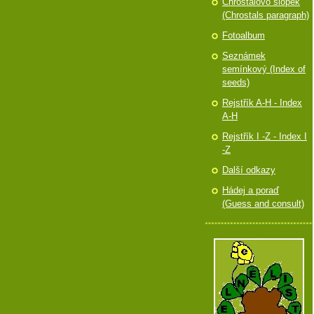
Chróstalovo slópek
(Chrostals paragraph)
Fotoalbum
Seznámek
semínkový (Index of
seeds)
Rejstřík A-H - Index
A-H
Rejstřík I -Z - Index I
-Z
Další odkazy
Hádej a poraď
(Guess and consult)