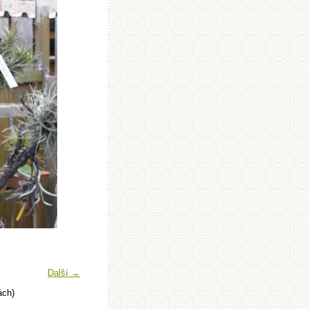
Další →
ách)