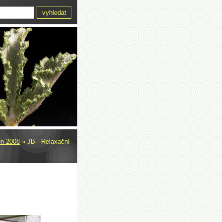
en 2008
»
JB - Relaxační