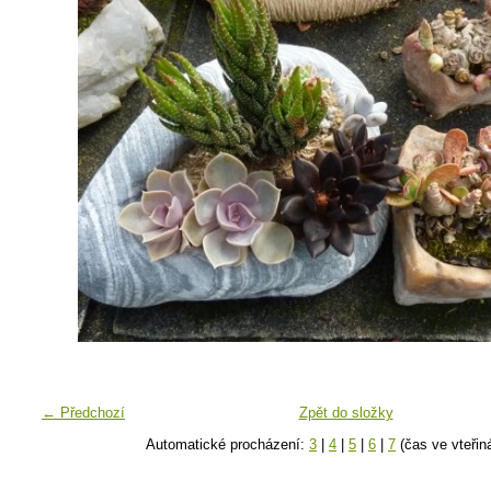
← Předchozí
Zpět do složky
Automatické procházení:
3
|
4
|
5
|
6
|
7
(čas ve vteřin