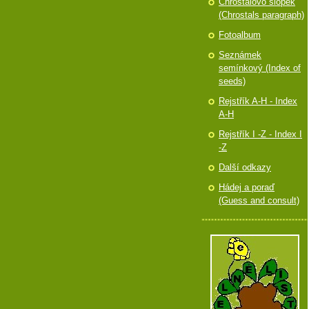
Chróstalovo slópek
(Chrostals paragraph)
Fotoalbum
Seznámek
semínkový (Index of
seeds)
Rejstřík A-H - Index
A-H
Rejstřík I -Z - Index I
-Z
Další odkazy
Hádej a poraď
(Guess and consult)