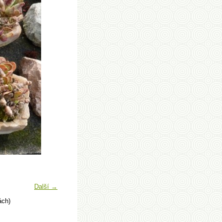
Další →
ách)