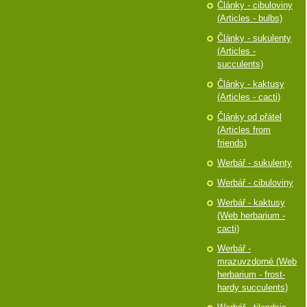
Články - cibuloviny
(Articles - bulbs)
Články - sukulenty
(Articles -
succulents)
Články - kaktusy
(Articles - cacti)
Články od přátel
(Articles from
friends)
Werbář - sukulenty
Werbář - cibuloviny
Werbář - kaktusy
(Web herbarium -
cacti)
Werbář -
mrazuvzdorné (Web
herbarium - frost-
hardy succulents)