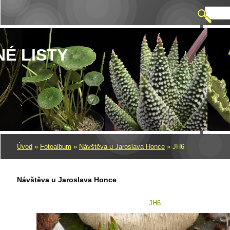
NÉ LISTY
Úvod
»
Fotoalbum
»
Návštěva u Jaroslava Honce
»
JH6
Návštěva u Jaroslava Honce
JH6