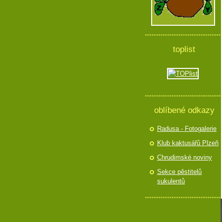
toplist
oblíbené odkazy
Radusa - Fotogalerie
Klub kaktusářů Plzeň
Chrudimské noviny
Sekce pěstitelů
sukulentů