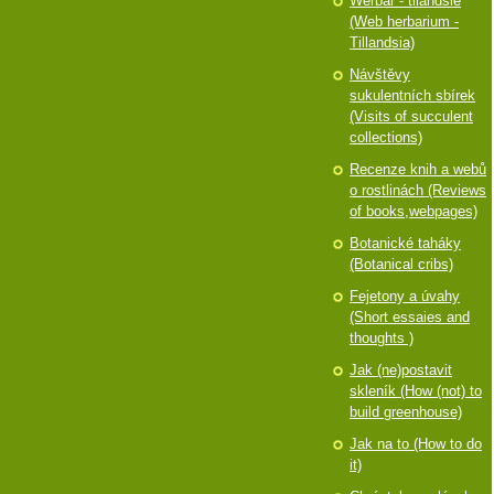
Werbář - tilandsie
(Web herbarium -
Tillandsia)
Návštěvy
sukulentních sbírek
(Visits of succulent
collections)
Recenze knih a webů
o rostlinách (Reviews
of books,webpages)
Botanické taháky
(Botanical cribs)
Fejetony a úvahy
(Short essaies and
thoughts )
Jak (ne)postavit
skleník (How (not) to
build greenhouse)
Jak na to (How to do
it)