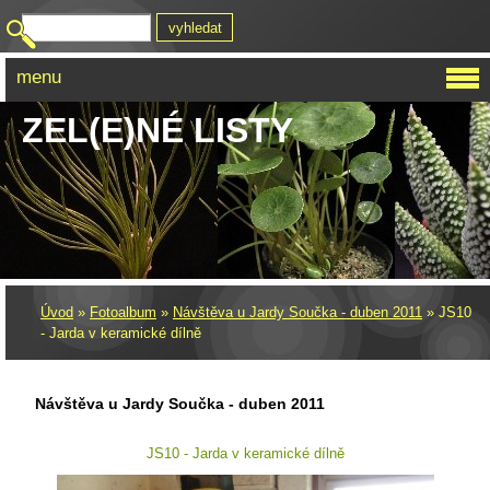
menu
ZEL(E)NÉ LISTY
Úvod
»
Fotoalbum
»
Návštěva u Jardy Součka - duben 2011
»
JS10
- Jarda v keramické dílně
Návštěva u Jardy Součka - duben 2011
JS10 - Jarda v keramické dílně