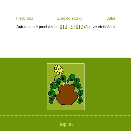
← Předchozí
Zpět do složky
Další →
Automatické procházení:
3
|
4
|
5
|
6
|
7
(čas ve vteřinách)
toplist