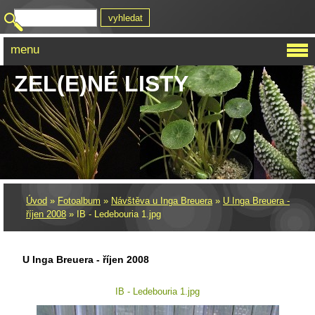
menu
ZEL(E)NÉ LISTY
Úvod
»
Fotoalbum
»
Návštěva u Inga Breuera
»
U Inga Breuera -
říjen 2008
»
IB - Ledebouria 1.jpg
U Inga Breuera - říjen 2008
IB - Ledebouria 1.jpg