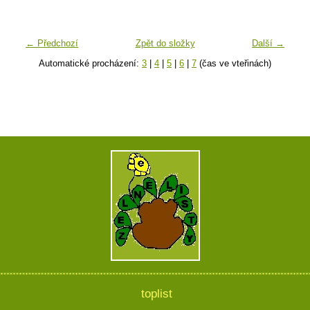
← Předchozí
Zpět do složky
Další →
Automatické procházení:
3
|
4
|
5
|
6
|
7
(čas ve vteřinách)
toplist