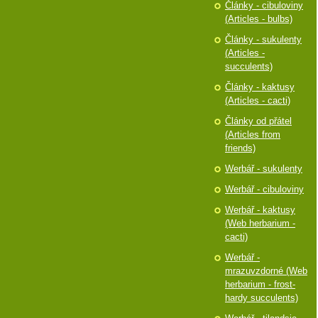
Články - cibuloviny
(Articles - bulbs)
Články - sukulenty
(Articles -
succulents)
Články - kaktusy
(Articles - cacti)
Články od přátel
(Articles from
friends)
Werbář - sukulenty
Werbář - cibuloviny
Werbář - kaktusy
(Web herbarium -
cacti)
Werbář -
mrazuvzdorné (Web
herbarium - frost-
hardy succulents)