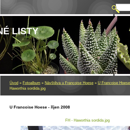
NÉ LISTY
Úvod
»
Fotoalbum
»
Návštěva u Francoise Hoese
»
U Francoise Hoese 
Haworthia sordida.jpg
U Francoise Hoese - říjen 2008
FH - Haworthia sordida.jpg