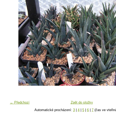
← Předchozí
Zpět do složky
Automatické procházení:
3
|
4
|
5
|
6
|
7
(čas ve vteřin