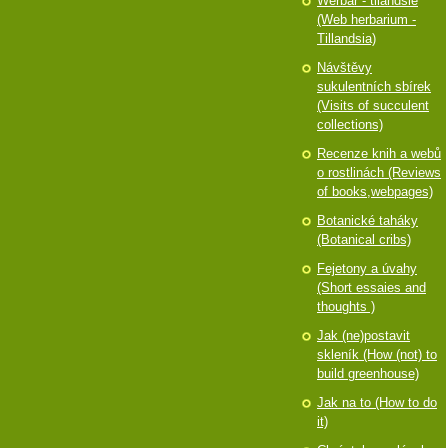
Werbář - tilandsie
(Web herbarium -
Tillandsia)
Návštěvy
sukulentních sbírek
(Visits of succulent
collections)
Recenze knih a webů
o rostlinách (Reviews
of books,webpages)
Botanické taháky
(Botanical cribs)
Fejetony a úvahy
(Short essaies and
thoughts )
Jak (ne)postavit
skleník (How (not) to
build greenhouse)
Jak na to (How to do
it)