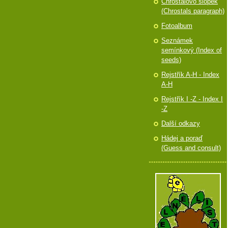
Chróstalovo slópek
(Chrostals paragraph)
Fotoalbum
Seznámek
semínkový (Index of
seeds)
Rejstřík A-H - Index
A-H
Rejstřík I -Z - Index I
-Z
Další odkazy
Hádej a poraď
(Guess and consult)