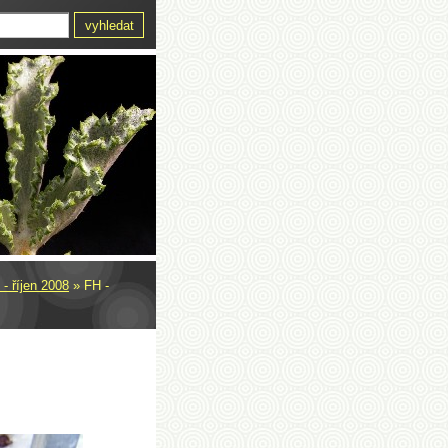
- říjen 2008
»
FH -