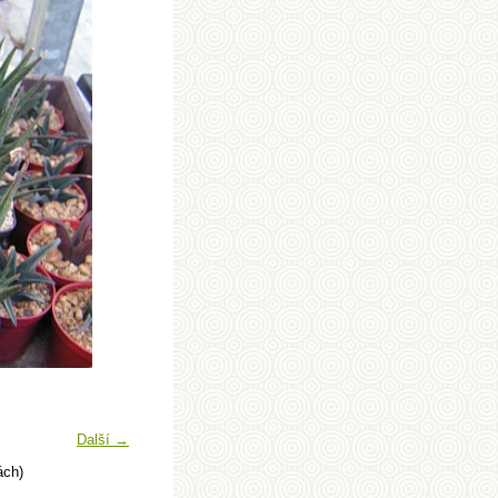
Další →
ách)