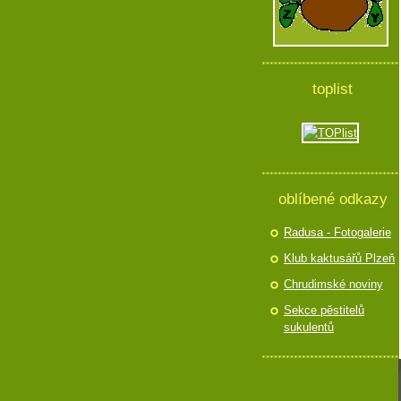
toplist
oblíbené odkazy
Radusa - Fotogalerie
Klub kaktusářů Plzeň
Chrudimské noviny
Sekce pěstitelů
sukulentů