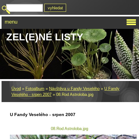
menu
ZEL(E)NÉ LISTY
Úvod
»
Fotoalbum
»
Návštěva u Fandy Veselého
»
U Fandy
Veselého - srpen 2007
»
08.Rod Astroloba.jpg
U Fandy Veselého - srpen 2007
08.Rod Astroloba.jpg