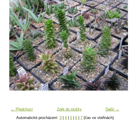
← Předchozí
Zpět do složky
Další →
Automatické procházení:
3
|
4
|
5
|
6
|
7
(čas ve vteřinách)