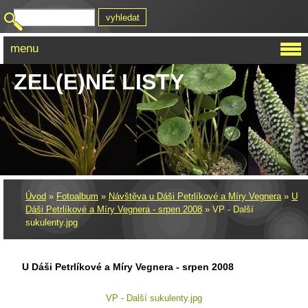
menu
ZEL(E)NÉ LISTY
Úvod
»
Fotoalbum
»
Návštěva u Dáši Petrlíkové a Míry Vegnera
»
U
Dáši Petrlíkové a Míry Vegnera - srpen 2008
»
VP - Další
sukulenty.jpg
U Dáši Petrlíkové a Míry Vegnera - srpen 2008
VP - Další sukulenty.jpg