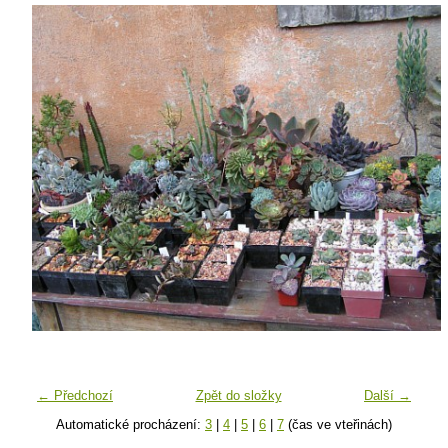
← Předchozí
Zpět do složky
Další →
Automatické procházení:
3
|
4
|
5
|
6
|
7
(čas ve vteřinách)