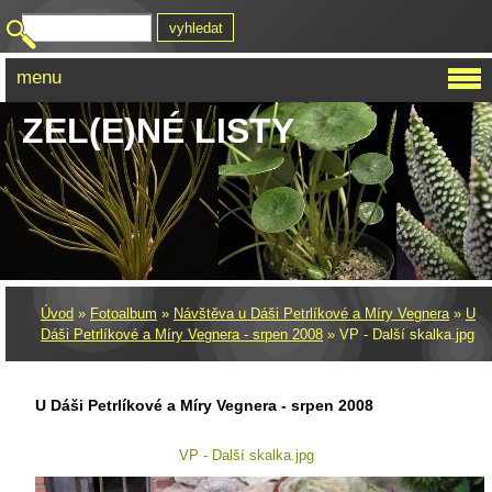
menu
ZEL(E)NÉ LISTY
Úvod
»
Fotoalbum
»
Návštěva u Dáši Petrlíkové a Míry Vegnera
»
U
Dáši Petrlíkové a Míry Vegnera - srpen 2008
»
VP - Další skalka.jpg
U Dáši Petrlíkové a Míry Vegnera - srpen 2008
VP - Další skalka.jpg