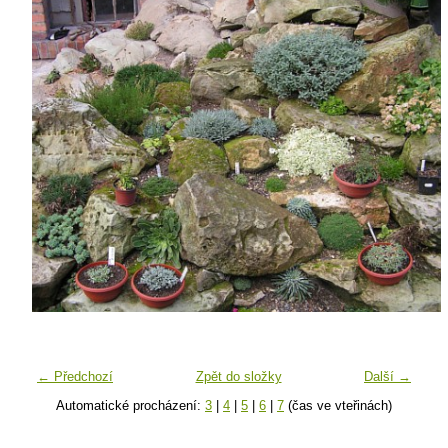
← Předchozí
Zpět do složky
Další →
Automatické procházení:
3
|
4
|
5
|
6
|
7
(čas ve vteřinách)