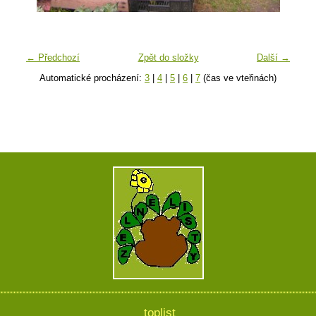
← Předchozí
Zpět do složky
Další →
Automatické procházení:
3
|
4
|
5
|
6
|
7
(čas ve vteřinách)
toplist