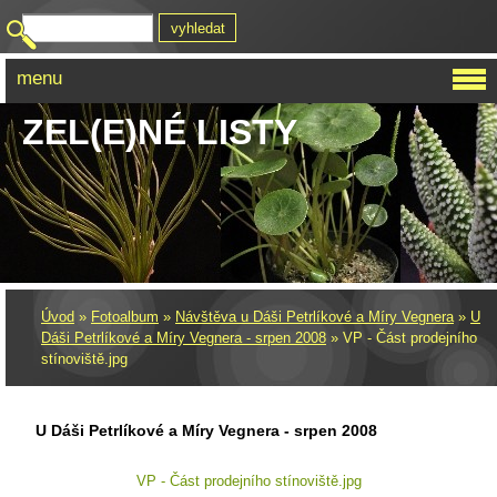
menu
ZEL(E)NÉ LISTY
Úvod
»
Fotoalbum
»
Návštěva u Dáši Petrlíkové a Míry Vegnera
»
U
Dáši Petrlíkové a Míry Vegnera - srpen 2008
»
VP - Část prodejního
stínoviště.jpg
U Dáši Petrlíkové a Míry Vegnera - srpen 2008
VP - Část prodejního stínoviště.jpg