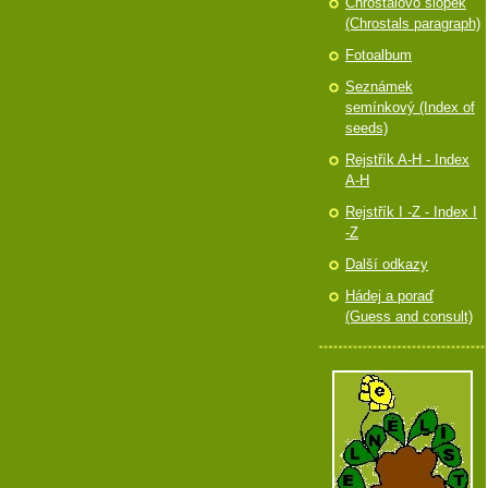
Chróstalovo slópek
(Chrostals paragraph)
Fotoalbum
Seznámek
semínkový (Index of
seeds)
Rejstřík A-H - Index
A-H
Rejstřík I -Z - Index I
-Z
Další odkazy
Hádej a poraď
(Guess and consult)