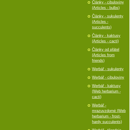
Články - cibuloviny
(Articles - bulbs)
Články - sukulenty
(Articles -
succulents)
Články - kaktusy
(Articles - cacti)
Články od přátel
(Articles from
friends)
Werbář - sukulenty
Werbář - cibuloviny
Werbář - kaktusy
(Web herbarium -
cacti)
Werbář -
mrazuvzdorné (Web
herbarium - frost-
hardy succulents)