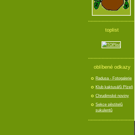
toplist
oblíbené odkazy
Radusa - Fotogalerie
Klub kaktusářů Plzeň
Chrudimské noviny
Sekce pěstitelů
sukulentů