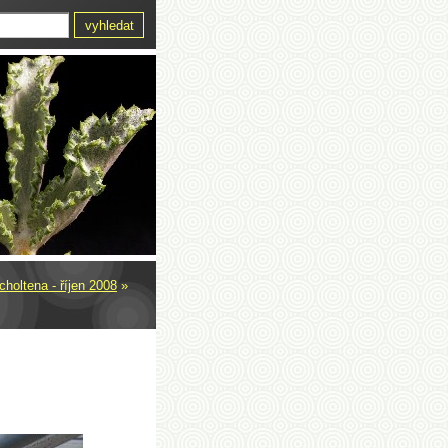
holtena - říjen 2008
»