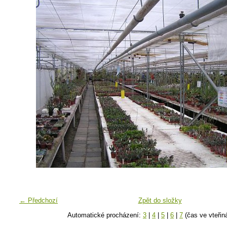
← Předchozí
Zpět do složky
Automatické procházení:
3
|
4
|
5
|
6
|
7
(čas ve vteřin