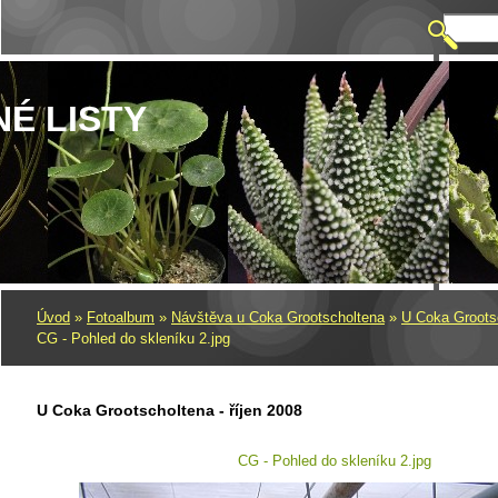
NÉ LISTY
Úvod
»
Fotoalbum
»
Návštěva u Coka Grootscholtena
»
U Coka Grootsc
CG - Pohled do skleníku 2.jpg
U Coka Grootscholtena - říjen 2008
CG - Pohled do skleníku 2.jpg