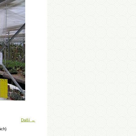
Další →
ách)