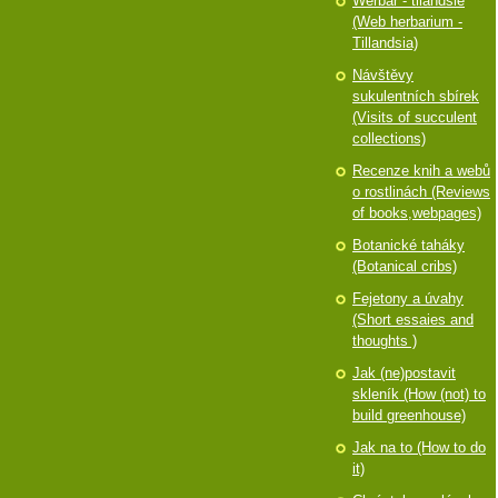
Werbář - tilandsie
(Web herbarium -
Tillandsia)
Návštěvy
sukulentních sbírek
(Visits of succulent
collections)
Recenze knih a webů
o rostlinách (Reviews
of books,webpages)
Botanické taháky
(Botanical cribs)
Fejetony a úvahy
(Short essaies and
thoughts )
Jak (ne)postavit
skleník (How (not) to
build greenhouse)
Jak na to (How to do
it)