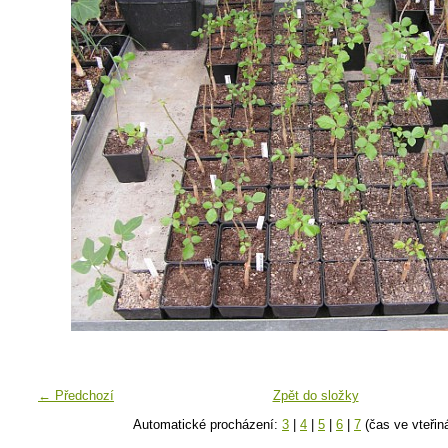
← Předchozí
Zpět do složky
Automatické procházení:
3
|
4
|
5
|
6
|
7
(čas ve vteřin