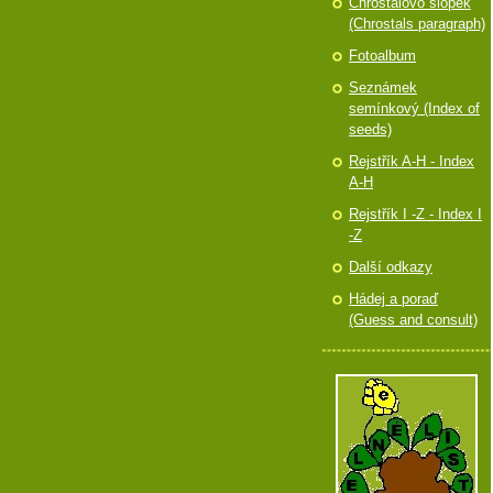
Chróstalovo slópek
(Chrostals paragraph)
Fotoalbum
Seznámek
semínkový (Index of
seeds)
Rejstřík A-H - Index
A-H
Rejstřík I -Z - Index I
-Z
Další odkazy
Hádej a poraď
(Guess and consult)