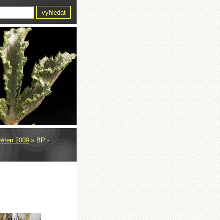
věten 2009
»
BP -