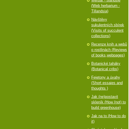
Werbář - tilandsie
(Web herbarium -
Tillandsia)
Návštěvy
sukulentních sbírek
(Visits of succulent
collections)
Recenze knih a webů
o rostlinách (Reviews
of books,webpages)
Botanické taháky
(Botanical cribs)
Fejetony a úvahy
(Short essaies and
thoughts )
Jak (ne)postavit
skleník (How (not) to
build greenhouse)
Jak na to (How to do
it)