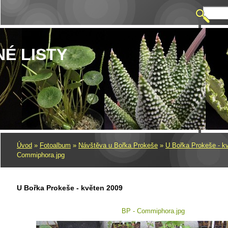
NÉ LISTY
Úvod
»
Fotoalbum
»
Návštěva u Bořka Prokeše
»
U Bořka Prokeše - k
Commiphora.jpg
U Bořka Prokeše - květen 2009
BP - Commiphora.jpg