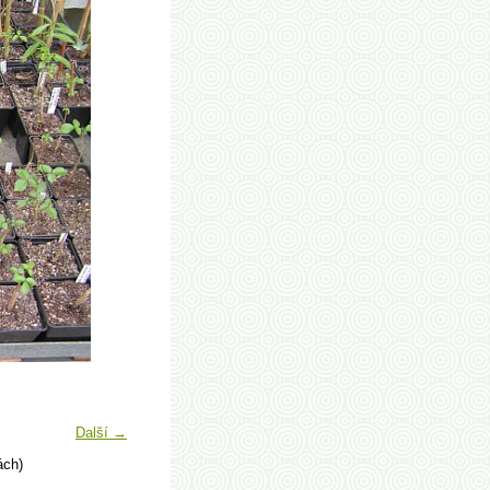
Další →
ách)