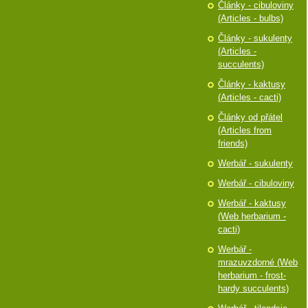
Články - cibuloviny
(Articles - bulbs)
Články - sukulenty
(Articles -
succulents)
Články - kaktusy
(Articles - cacti)
Články od přátel
(Articles from
friends)
Werbář - sukulenty
Werbář - cibuloviny
Werbář - kaktusy
(Web herbarium -
cacti)
Werbář -
mrazuvzdorné (Web
herbarium - frost-
hardy succulents)