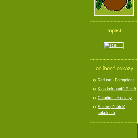
toplist
oblíbené odkazy
Radusa - Fotogalerie
Klub kaktusářů Plzeň
Chrudimské noviny
Sekce pěstitelů
sukulentů