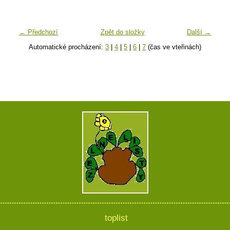
← Předchozí
Zpět do složky
Další →
Automatické procházení:
3
|
4
|
5
|
6
|
7
(čas ve vteřinách)
toplist