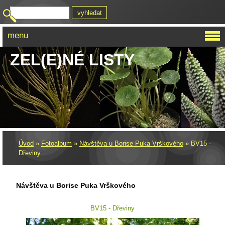
menu
ZEL(E)NÉ LISTY
Úvod
»
Fotoalbum
»
Návštěva u Borise Puka Vrškového
»
BV15 -
Dřeviny
Návštěva u Borise Puka Vrškového
BV15 - Dřeviny