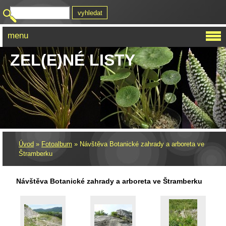
menu
ZEL(E)NÉ LISTY
Úvod
»
Fotoalbum
»
Návštěva Botanické zahrady a arboreta ve
Štramberku
Návštěva Botanické zahrady a arboreta ve Štramberku