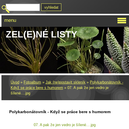
menu
ZEL(E)NÉ LISTY
Úvod
»
Fotoalbum
»
Jak (ne)postavit skleník
»
Polykarbonátovník -
Když se práce bere s humorem
»
07. A pak že jen vedro je
šílené....jpg
Polykarbonátovník - Když se práce bere s humorem
07. A pak že jen vedro je šílené....jpg