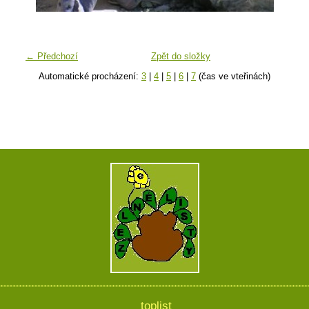
← Předchozí
Zpět do složky
Automatické procházení:
3
|
4
|
5
|
6
|
7
(čas ve vteřinách)
toplist