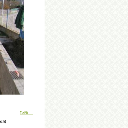
Další →
ách)