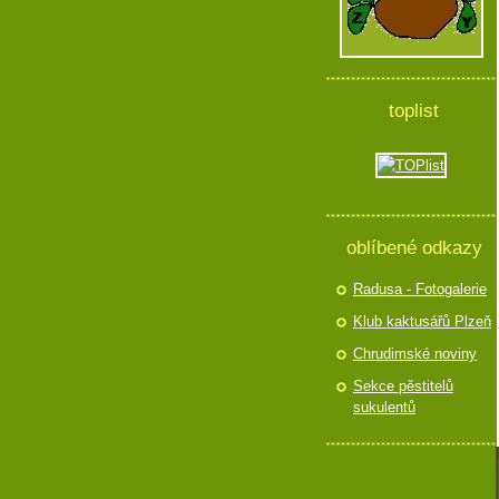
toplist
oblíbené odkazy
Radusa - Fotogalerie
Klub kaktusářů Plzeň
Chrudimské noviny
Sekce pěstitelů
sukulentů