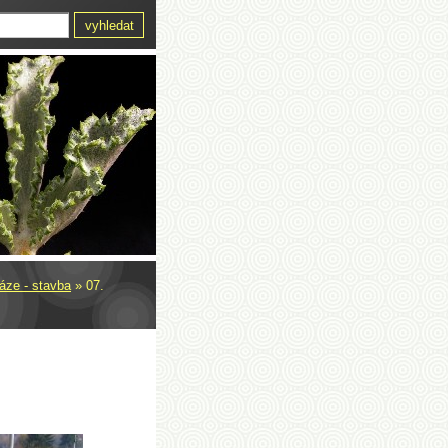
fáze - stavba
»
07.