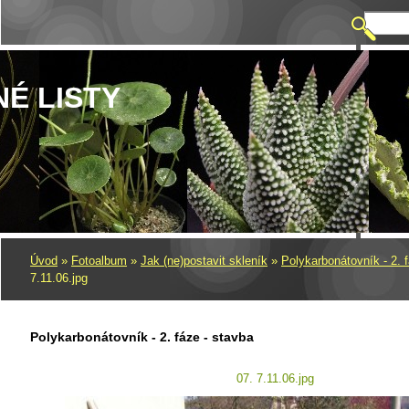
NÉ LISTY
Úvod
»
Fotoalbum
»
Jak (ne)postavit skleník
»
Polykarbonátovník - 2. 
7.11.06.jpg
Polykarbonátovník - 2. fáze - stavba
07. 7.11.06.jpg