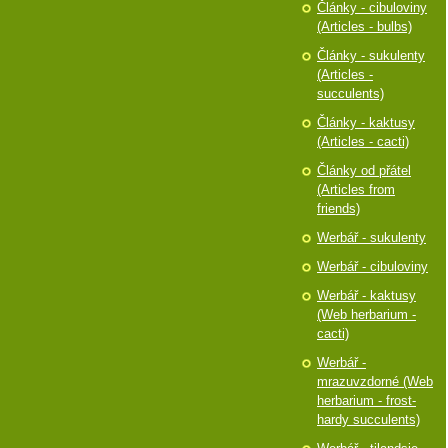
Články - cibuloviny
(Articles - bulbs)
Články - sukulenty
(Articles -
succulents)
Články - kaktusy
(Articles - cacti)
Články od přátel
(Articles from
friends)
Werbář - sukulenty
Werbář - cibuloviny
Werbář - kaktusy
(Web herbarium -
cacti)
Werbář -
mrazuvzdorné (Web
herbarium - frost-
hardy succulents)