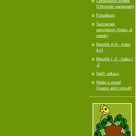
Chróstalovo slópek
(Chrostals paragraph)
Fotoalbum
Seznámek
semínkový (Index of
seeds)
Rejstřík A-H - Index
A-H
Rejstřík I -Z - Index I
-Z
Další odkazy
Hádej a poraď
(Guess and consult)