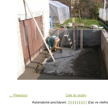
← Předchozí
Zpět do složky
Automatické procházení:
3
|
4
|
5
|
6
|
7
(čas ve vteřin