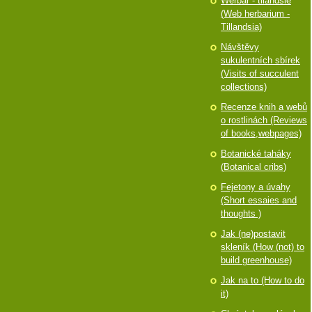
Werbář - tilandsie
(Web herbarium -
Tillandsia)
Návštěvy
sukulentních sbírek
(Visits of succulent
collections)
Recenze knih a webů
o rostlinách (Reviews
of books,webpages)
Botanické taháky
(Botanical cribs)
Fejetony a úvahy
(Short essaies and
thoughts )
Jak (ne)postavit
skleník (How (not) to
build greenhouse)
Jak na to (How to do
it)