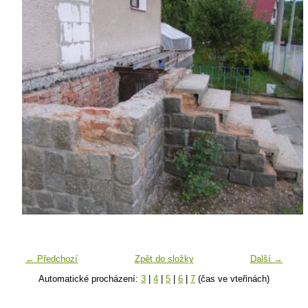
← Předchozí
Zpět do složky
Další →
Automatické procházení:
3
|
4
|
5
|
6
|
7
(čas ve vteřinách)