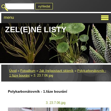
menu
ZEL(E)NÉ LISTY
Úvod
»
Fotoalbum
»
Jak (ne)postavit skleník
»
Polykarbonátovník -
1.fáze bourání
»
3. 23.7.06.jpg
Polykarbonátovník - 1.fáze bourání
3. 23.7.06.jpg