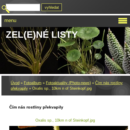
menu
ZEL(E)NÉ LISTY
Úvod
»
Fotoalbum
»
Fotoaktuality (Photo-news)
»
Čím nás rostliny
překvapily
»
Oxalis sp., 10km n of Steinkopf.jpg
Čím nás rostliny překvapily
Oxalis sp., 10km n of Steinkopf.jpg