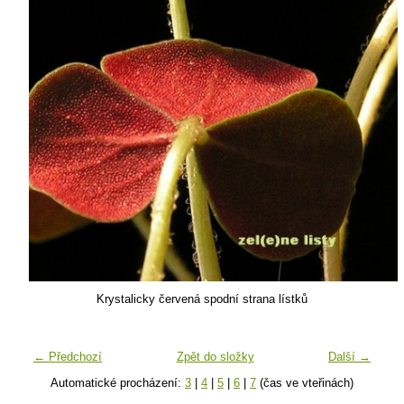
Krystalicky červená spodní strana lístků
← Předchozí
Zpět do složky
Další →
Automatické procházení:
3
|
4
|
5
|
6
|
7
(čas ve vteřinách)